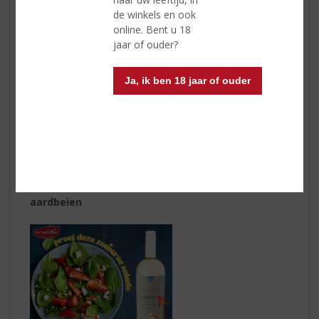
100 ml Premium tonic
de winkels en ook
30 ml cold brewed coffee
online. Bent u 18
Sinaasappelschil
jaar of ouder?
10 ml vanille-, gewone of hazelnootsiroop (optioneel)
Ja, ik ben 18 jaar of ouder
Bereidingswijze:
Giet 50 ml Sir Edmond Gin in een longdrinkglas gevuld
met ijs. Voeg 100 ml Premium tonic toe. Top af met 30
ml cold brewed coffee. Ben je een zoetekauw? Voeg
dan wat siroop toe en garneer met een
sinaasappelschil.
Lifili Bianco Salento en een zomerse salade met
aardbeien