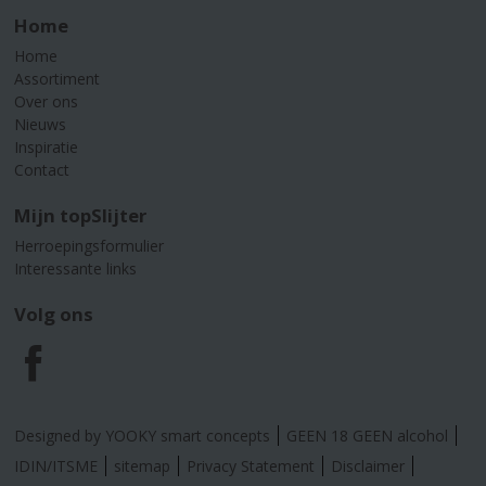
Home
Home
Assortiment
Over ons
Nieuws
Inspiratie
Contact
Mijn topSlijter
Herroepingsformulier
Interessante links
Volg ons
F
a
Designed by YOOKY smart concepts
GEEN 18 GEEN alcohol
c
IDIN/ITSME
sitemap
Privacy Statement
Disclaimer