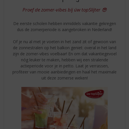
S
TOPSLIJTER
p
Proef de zomer-vibes bij úw topSlijter 😎
r
i
De eerste scholen hebben inmiddels vakantie gekregen
n
dus de zomerperiode is aangebroken in Nederland!
g
n
Of je nu al met je voeten in het zand zit of gewoon van
a
de zonnestralen op het balkon geniet: overal in het land
a
zijn de zomer-vibes voelbaar! En om dat vakantiegevoel
r
nóg leuker te maken, hebben wij een stralende
d
actieperiode voor je in petto. Laat je verrassen,
e
profiteer van mooie aanbiedingen en haal het maximale
n
uit deze zomerse weken!
a
v
i
g
a
t
i
e