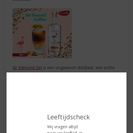
Sir Edmond Gin
is een ongewoon distillaat, een echte
rebel in het dichtbevolkte gin-landschap. De gin brengt
een eerbetoon aan een van de favoriete smaken van de
mensheid: vanille. Hiervoor gebruikt men de allerbeste
bourbon vanille, afkomstig van de vroegere Franse
kolonie: Réunion.
Probeer eens een ongewone cocktail “Sir Brewed
Leeftijdscheck
Coffee”
Ingerediënten:
Wij vragen altijd
50 ml
Sir Edmond Gin
naar uw leeftijd, in