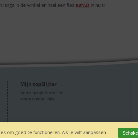
 langs in de winkel en haal een fles
Kahlúa
in huis!
Mijn topSlijter
Herroepingsformulier
Interessante links
es om goed te functioneren. Als je wilt aanpassen
Schakel