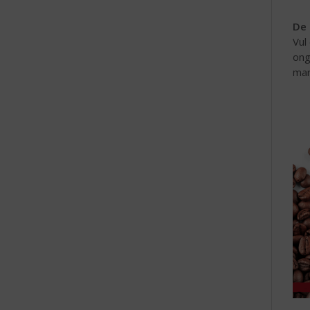
De 
Vul
ong
mar