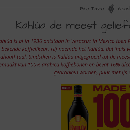
Fine Taste
Good 
AHLÚA
Kahlúa de meest gelief
E
EEST
ahlúa is al in 1936 ontstaan in Veracruz in Mexico toe
ELIEFDE
 bekende koffielikeur. Hij noemde het Kahlúa, dat ‘huis v
OFFIELIKEUR
ahuatl-taal. Sindsdien is
Kahlúa
uitgegroeid tot de meest
emaakt van 100% arabica koffiebonen en bevat 16% alco
gedronken worden, puur met ijs of