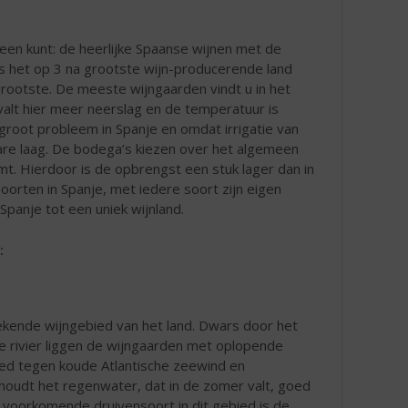
een kunt: de heerlijke Spaanse wijnen met de
 is het op 3 na grootste wijn-producerende land
grootste. De meeste wijngaarden vindt u in het
 valt hier meer neerslag en de temperatuur is
j groot probleem in Spanje en omdat irrigatie van
are laag. De bodega’s kiezen over het algemeen
komt. Hierdoor is de opbrengst een stuk lager dan in
orten in Spanje, met iedere soort zijn eigen
Spanje tot een uniek wijnland.
:
bekende wijngebied van het land. Dwars door het
de rivier liggen de wijngaarden met oplopende
ied tegen koude Atlantische zeewind en
 houdt het regenwater, dat in de zomer valt, goed
l voorkomende druivensoort in dit gebied is de