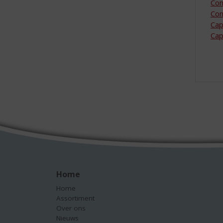
Con
Con
Cap
Cap
Home
Home
Assortiment
Over ons
Nieuws