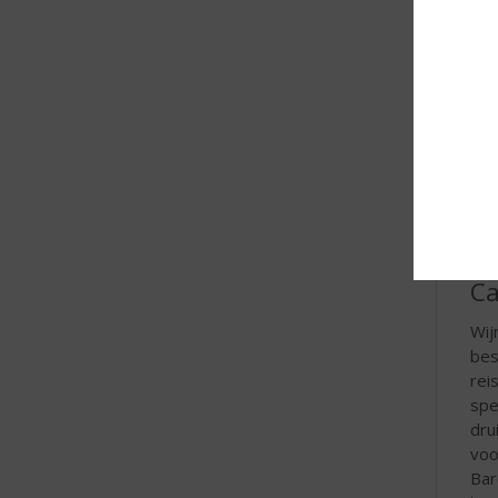
Ca
Wij
bes
rei
spe
dru
voo
Bar