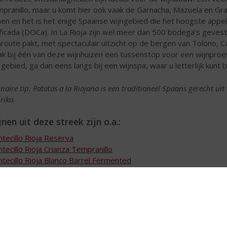
pranillo, maar u komt hier ook vaak de Garnacha, Mazuela en Gra
nen en het is het enige Spaanse wijngebied die het hoogste appe
ificada (DOCa). In La Rioja zijn wel meer dan 500 bodega’s gevesti
nroute pakt, met spectaculair uitzicht op de bergen van Tolono, 
k bij één van deze wijnhuizen een tussenstop voor een wijnproever
 gebied, ga dan eens langs bij een wijnspa, waar u letterlijk kunt b
inaire tip: Patatas a la Riojana is een traditioneel Spaans gerecht ui
rika.
nen uit deze streek zijn o.a.:
tecillo Rioja Reserva
tecillo Rioja Crianza Tempranillo
tecillo Rioja Blanco Barrel Fermented
tecillo Rioja Gran Reserva