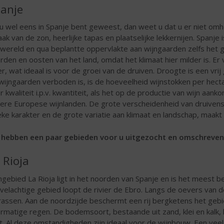
anje
 u wel eens in Spanje bent geweest, dan weet u dat u er niet omh
ak van de zon, heerlijke tapas en plaatselijke lekkernijen. Spanje
 wereld en qua beplantte oppervlakte aan wijngaarden zelfs het 
rden en oosten van het land, omdat het klimaat hier milder is. Er
er, wat ideaal is voor de groei van de druiven. Droogte is een vri
wijngaarden verboden is, is de hoeveelheid wijnstokken per hect
r kwaliteit i.p.v. kwantiteit, als het op de productie van wijn aan
ere Europese wijnlanden. De grote verscheidenheid van druivenso
eke karakter en de grote variatie aan klimaat en landschap, maakt 
hebben een paar gebieden voor u uitgezocht en omschreven
 Rioja
ngebied La Rioja ligt in het noorden van Spanje en is het meest 
velachtige gebied loopt de rivier de Ebro. Langs de oevers van 
rassen. Aan de noordzijde beschermt een rij bergketens het geb
rmatige regen. De bodemsoort, bestaande uit zand, klei en kalk,
t. Al deze omstandigheden zijn ideaal voor de wijnbouw. Een vee