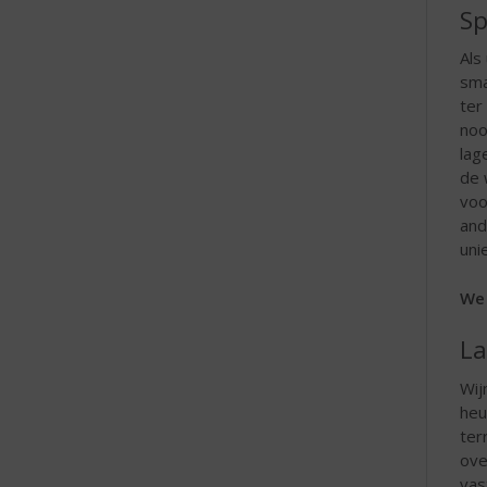
Sp
e
Als
sma
ter
noo
lag
de 
voo
and
uni
We 
La
Wij
heu
ter
ove
vas