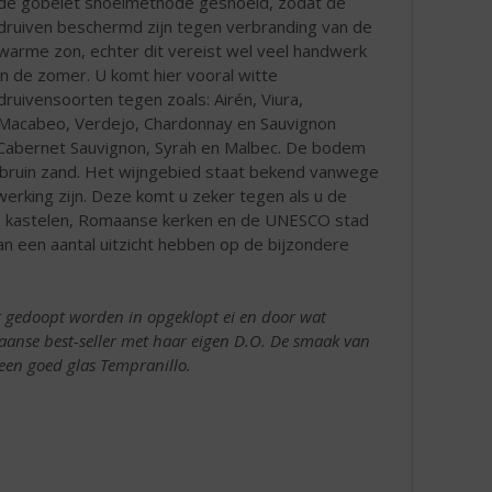
de gobelet snoeimethode gesnoeid, zodat de
druiven beschermd zijn tegen verbranding van de
warme zon, echter dit vereist wel veel handwerk
in de zomer. U komt hier vooral witte
druivensoorten tegen zoals: Airén, Viura,
Macabeo, Verdejo, Chardonnay en Sauvignon
, Cabernet Sauvignon, Syrah en Malbec. De bodem
oodbruin zand. Het wijngebied staat bekend vanwege
werking zijn. Deze komt u zeker tegen als u de
wse kastelen, Romaanse kerken en de UNESCO stad
n een aantal uitzicht hebben op de bijzondere
st gedoopt worden in opgeklopt ei en door wat
anse best-seller met haar eigen D.O. De smaak van
een goed glas Tempranillo.