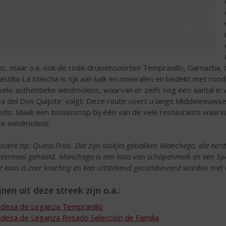
nc, maar o.a. ook de rode druivensoorten Tempranillo, Garnacha
Castilla-La Mancha is rijk aan kalk en mineralen en bedekt met r
vele authentieke windmolens, waarvan er zelfs nog een aantal in 
ta del Don Quijote’ volgt. Deze route voert u langs Middeleeu
edo. Maak een tussenstop bij één van de vele restaurants waarva
te windmolens.
inaire tip: Queso Frito. Dat zijn stukjes gebakken Manchego, die eer
eermeel gehaald. Manchego is een kaas van schapenmelk en een Spa
e kaas is zeer krachtig en kan uitstekend gecombineerd worden met 
nen uit deze streek zijn o.a.:
desa de Leganza Tempranillo
desa de Leganza Rosado Selección de Familia