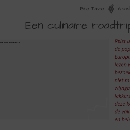
Fine Taste
Good 
EN
Een culinaire roadtr
ULINAIRE
OADTRIP
Reist 
OOR
de pop
PANJE
Europa
lezen 
bezoek
niet m
wijnga
lekker
deze k
de vak
en bel