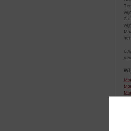
Tem
wij
Cal
wij
Maa
het
Cul
pap
Wij
Mon
Mon
Mon
Mon