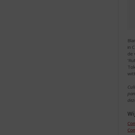
Bla
in 
de 
‘Ru
Tol
wit
Cul
pan
dez
Wij
Con
Con