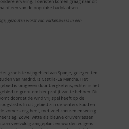
jzondere ervaring. Toeristen komen graag naar dit
na of een van de populaire badplaatsen.
roge, gezouten worst van varkensvlees in een
Het grootste wijngebied van Spanje, gelegen ten
zuiden van Madrid, is Castilla-La Mancha. Het
gebied is omgeven door bergketens, echter is het
gebied te groot om hier profijt van te hebben. Dit
komt doordat de wind vrij spel heeft op de
hoogvlakte. In dit gebied zijn de winters koud en
de zomers erg heet, met veel zonuren en weinig
neerslag. Zowel witte als blauwe druivenrassen
staan veelvuldig aangeplant en worden volgens