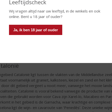
Leeftijdscheck
Wij vragen altijd naar uw leeftijd, in de winkels en ook
online. Bent u 18 jaar of ouder?
Ja, ik ben 18 jaar of ouder
talonië
ngebied Catalonië ligt tussen de vlakten van de Middellandse z
taat voornamelijk uit graniet, kalksteen, kiezel en zand en het k
s door dit gebied vergeet u nooit meer, vanwege het mooie landsc
cialiteiten. Catalonië is vooral bekend vanwege de productie v
iven die gebruikt worden voor Cava zijn Xarel-lo, Macabeo en Par
rkomt in het gebied is de Garnacha, waar krachtige en complexe
celona ligt de wijn- en cavaroute van ‘Penedès’. Deze unieke wij