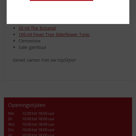
Lekker recept welke u kunt maken met de
Botanist Gin
!
THE BOTANIST & TONIC CLEMENTINE EN SALIE:
50 ml The Botanist
100 ml Fever Tree Elderflower Tonic
Clementine
Salie garnituur
Geniet samen met úw topSlijter!
Openingstijden
Ma
:
12:00 tot 18:00 uur
Di
:
10:00 tot 18:00 uur
Wo
:
10:00 tot 18:00 uur
Do
:
10:00 tot 18:00 uur
Vr
:
10:00 tot 18:00 uur