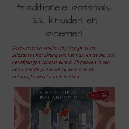
S
traditionele botanials,
GIN:
p
r
9
22 kruiden en
i
TRADITIONELE
n
bloemen!
BOTANIALS,
g
n
22
a
Deze eerste en unieke Islay dry gin is een
KRUIDEN
a
zeldzame uitdrukking van het hart en de ziel van
r
EN
d
het afgelegen Schotse eiland. Zij geloven in een
BLOEMEN
e
band met de plek waar zij wonen en de
n
natuurlijke wereld om hen heen.
a
v
i
g
a
t
i
e