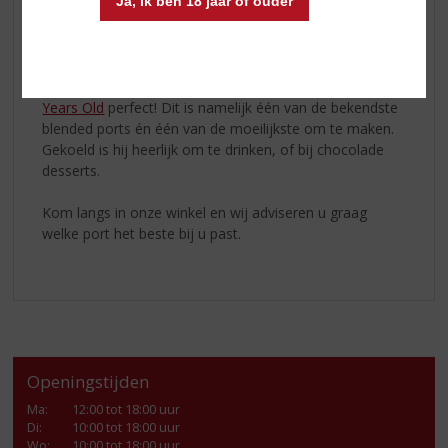
Ja, ik ben 18 jaar of ouder
krachtige port, met toch nog een frisse finish. Zo past
hij zowel bij blauwe- en oude kaas, maar ook bij
chocolade en walnoten.
Meer fan van Tawny? Dan past de
Cálem Porto 10
Years Old
perfect! Dit is namelijk één van de bekendste
blended ports én één van de moeilijkste om te maken.
Gekoeld is hij heerlijk om te drinken, of bij chocolade
desserts.
Kom langs in onze winkel en wij adviseren u graag
welke port het beste bij u past.
Openingstijden
Ma
:
12:00 tot 18:00 uur
Di
:
10:00 tot 18:00 uur
Wo
:
10:00 tot 18:00 uur