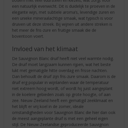
bodem met veel vuursteen en kiezels, wat zorgt voor
een natuurlijk evenwicht. Dit is duidelijk te proeven in de
elegante wijn, met subtiele aroma’s, levendige zuren en
een unieke mineraalachtige smaak, wat typisch is voor
druiven uit deze streek. Bij wijnen uit andere streken is
het meer de fris-zure en fruitige smaak die de
boventoon voert.
Invloed van het klimaat
De Sauvignon Blanc druif heeft niet veel warmte nodig.
De druif moet langzaam kunnen rijpen, wat het beste
lukt met gematigde hitte overdag en frisse nachten.
Dan behoudt de druif zijn fris-zure smaak. Daarom is de
druif erg populair in wijnlanden waar de temperatuur
niet extreem hoog wordt, of wordt hij juist aangeplant
in de koelere gebieden zoals op grote hoogte, of aan
zee. Nieuw-Zeeland heeft een gematigd zeeklimaat en
het blijft er vrij koel in de zomer, ideale
omstandigheden voor Sauvignon Blanc die hier dan ook
de meest aangeplante druif is met een geheel eigen
stijl. De Nieuw-Zeelandse geproduceerde Sauvignon