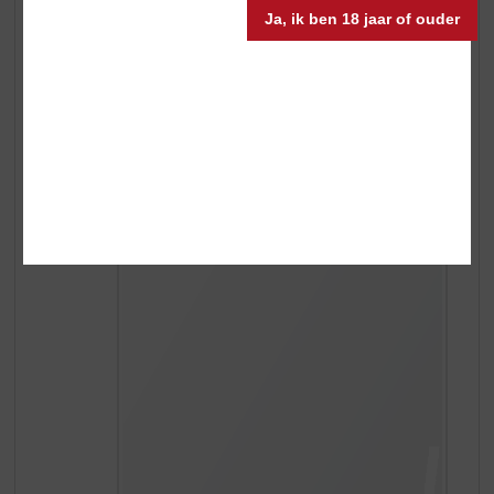
Tegenwoordig is Fumé Blanc een begrip. Sauvignon
Ja, ik ben 18 jaar of ouder
Blanc krijgt door het rijpen op hout een eigenzinnige,
rokerige geur en smaak en dit is overgenomen door
andere wijnmakers.