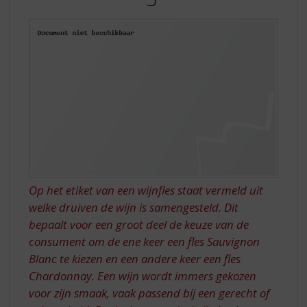
S
VAN
p
SAUVIGNON
r
BLANC
i
n
g
n
a
a
r
d
e
n
a
Op het etiket van een wijnfles staat vermeld uit
v
welke druiven de wijn is samengesteld. Dit
i
bepaalt voor een groot deel de keuze van de
g
consument om de ene keer een fles Sauvignon
a
Blanc te kiezen en een andere keer een fles
t
Chardonnay. Een wijn wordt immers gekozen
i
e
voor zijn smaak, vaak passend bij een gerecht of