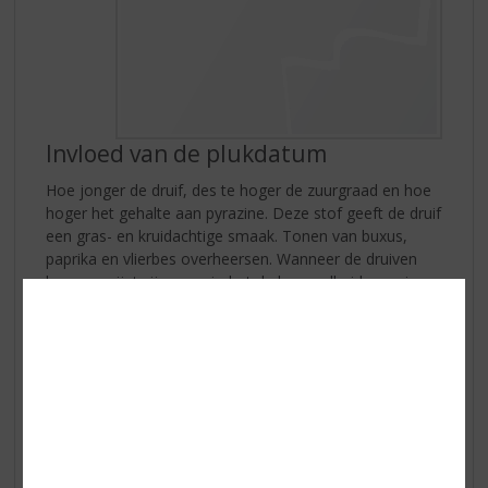
Invloed van de plukdatum
Hoe jonger de druif, des te hoger de zuurgraad en hoe
hoger het gehalte aan pyrazine. Deze stof geeft de druif
een gras- en kruidachtige smaak. Tonen van buxus,
paprika en vlierbes overheersen. Wanneer de druiven
langer gerijpt zijn, vermindert de hoeveelheid pyrazine.
Hierdoor ontwikkelt de smaak van de druif naar meer
fruitige tonen van passievrucht en kruisbes. Overrijpe
druiven kunnen zelfs tonen ontwikkelen van meloen.