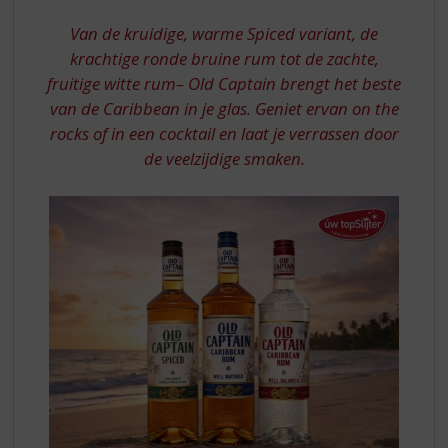
S
RUM
p
Van de kruidige, warme Spiced variant, de
r
krachtige ronde bruine rum tot de zachte,
i
fruitige witte rum– Old Captain brengt het beste
n
van de Caribbean in je glas. Geniet ervan on the
g
n
rocks of in een cocktail en laat je verrassen door
a
de veelzijdige smaken.
a
r
d
e
n
a
v
i
g
a
t
i
e