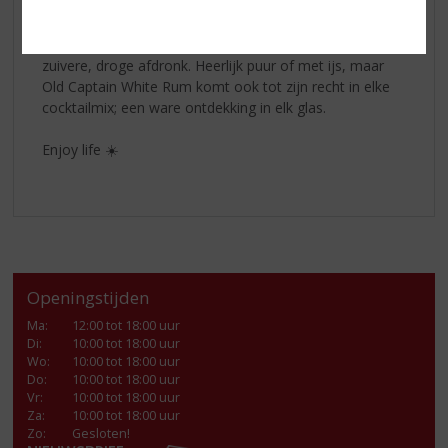
uitgebalanceerde blend van verschillende lichte rum uit
het Caribisch gebied. Het subtiel zoete, fruitige aroma
harmonieert prachtig met de zachte smaak en de
zuivere, droge afdronk. Heerlijk puur of met ijs, maar
Old Captain White Rum komt ook tot zijn recht in elke
cocktailmix; een ware ontdekking in elk glas.
Enjoy life ☀️
Openingstijden
Ma
:
12:00 tot 18:00 uur
Di
:
10:00 tot 18:00 uur
Wo
:
10:00 tot 18:00 uur
Do
:
10:00 tot 18:00 uur
Vr
:
10:00 tot 18:00 uur
Za
:
10:00 tot 18:00 uur
Zo:
Gesloten!