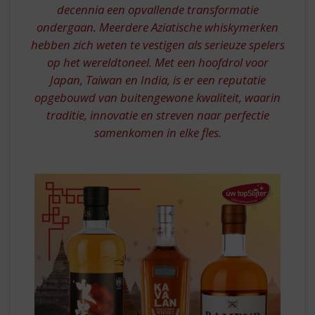
S
decennia een opvallende transformatie
p
ondergaan. Meerdere Aziatische whiskymerken
r
hebben zich weten te vestigen als serieuze spelers
i
n
op het wereldtoneel. Met een hoofdrol voor
g
Japan, Taiwan en India, is er een reputatie
n
opgebouwd van buitengewone kwaliteit, waarin
a
traditie, innovatie en streven naar perfectie
a
samenkomen in elke fles.
r
d
e
n
a
v
i
g
a
t
i
e