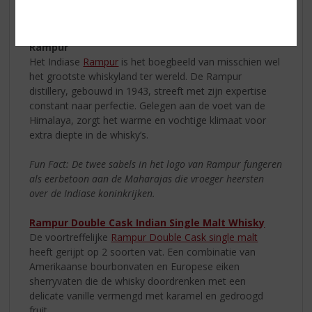
afdronk van vanille en peer. Een Aziatische whisky die u
geprobeerd moet hebben!
Rampur
Het Indiase
Rampur
is het boegbeeld van misschien wel
het grootste whiskyland ter wereld. De Rampur
distillery, gebouwd in 1943, streeft met zijn expertise
constant naar perfectie. Gelegen aan de voet van de
Himalaya, zorgt het warme en vochtige klimaat voor
extra diepte in de whisky’s.
Fun Fact: De twee sabels in het logo van Rampur fungeren
als eerbetoon aan de Maharajas die vroeger heersten
over de Indiase koninkrijken.
Rampur Double Cask Indian Single Malt Whisky
De voortreffelijke
Rampur Double Cask single malt
heeft gerijpt op 2 soorten vat. Een combinatie van
Amerikaanse bourbonvaten en Europese eiken
sherryvaten die de whisky doordrenken met een
delicate vanille vermengd met karamel en gedroogd
fruit.