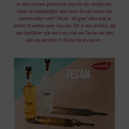
S
er een nieuwe generatie tequila op: verfijnder,
p
rijker en veelzijdiger dan ooit. En de naam die
r
steeds vaker valt? Tecán. Vergeet alles wat je
i
n
dacht te weten over tequila. Dit is iets anders. Bij
g
úw topSlijter zijn we trots dat we Tecán als één
n
van de eersten in Nederland voeren.
a
a
r
d
e
n
a
v
i
g
a
t
i
e