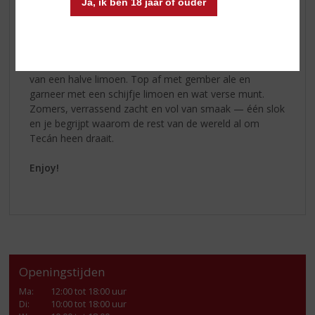
Ja, ik ben 18 jaar of ouder
Cocktailtip!
Probeer de Tecán tequila Reposado Terrace
Twist:
Vul een groot glas met ijsblokjes. Voeg 4 cl
Reposado
toe, een scheutje agavesiroop en het sap
van een halve limoen. Top af met gember ale en
garneer met een schijfje limoen en wat verse munt.
Zomers, verrassend zacht en vol van smaak — één slok
en je begrijpt waarom de rest van de wereld al om
Tecán heen draait.
Enjoy!
Openingstijden
Ma
:
12:00 tot 18:00 uur
Di
:
10:00 tot 18:00 uur