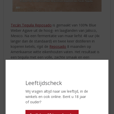
Tecán Tequila Reposado
is gemaakt van 100% Blue
Weber Agave uit de hoog- en laaglanden van Jalisco,
Mexico. Na een fermentatie van maar liefst 48 uur (4x
langer dan de standaard) en twee keer distilleren in
koperen ketels, rijpt de
Reposado
8 maanden op
Amerikaanse witte eikenhouten vaten. Het resultaat is
een tequila met een volle, zachte smaak en een
onmiskenbare toets van vanille, subtiel hout en rijpe
agave. Geen scherpte, geen scherpe nasmaak, maar
gewoon pure klasse in een glas. Schenk hem op een
groot ijsblokje. Geen zout, geen limoen nodig!
Leeftijdscheck
De
Tecán Tequila Blanco
is niet gerijpt, waardoor de
Wij vragen altijd naar uw leeftijd, in de
tequila zijn heldere en frisse karakter behoudt. Deze
winkels en ook online. Bent u 18 jaar
Blanco
is perfect voor cocktails zoals de Paloma, maar
of ouder?
ook ideaal om puur te drinken voor liefhebbers van
authentieke agave-smaken.