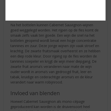
Na het bottelen kunnen Cabernet Sauvignon-wijnen
goed weggelegd worden. Het rijpen op de fles komt de
smaak zelfs vaak ten goede. Een wijn die snel na het
bottelen geopend wordt bevat een hoge concentratie
tannines en zuur. Deze jonge wijnen zijn vaak stroef en
krachtig. De zwarte fruitsmaak overheerst en ze hebben
een diep rode kleur. Door rijping op de fles worden de
tannines soepeler en krijgt de wijn meer diepgang. De
zwarte fruit aroma’s veranderen naar mate de wijn
ouder wordt in aroma’s van gedroogd fruit, leer en
tabak, kruidige en cederachtige aroma’s en de kleur
verandert naar warm robijnrood.
Invloed van blenden
Hoewel Cabernet Sauvignon als mono-cépage
geproduceerd kan worden is de druivensoort heel