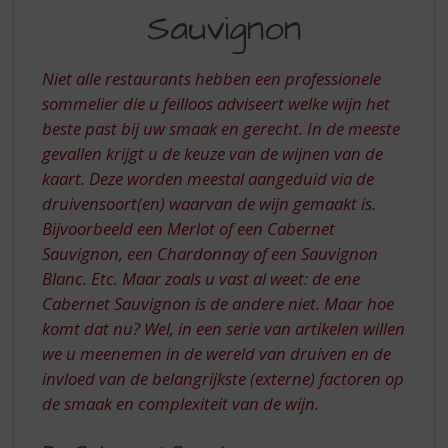
S
VAN
Sauvignon
p
CABERNET
r
SAUVIGNON
i
Niet alle restaurants hebben een professionele
n
sommelier die u feilloos adviseert welke wijn het
g
beste past bij uw smaak en gerecht. In de meeste
n
a
gevallen krijgt u de keuze van de wijnen van de
a
kaart. Deze worden meestal aangeduid via de
r
druivensoort(en) waarvan de wijn gemaakt is.
d
Bijvoorbeeld een Merlot of een Cabernet
e
Sauvignon, een Chardonnay of een Sauvignon
n
a
Blanc. Etc. Maar zoals u vast al weet: de ene
v
Cabernet Sauvignon is de andere niet. Maar hoe
i
komt dat nu? Wel, in een serie van artikelen willen
g
we u meenemen in de wereld van druiven en de
a
invloed van de belangrijkste (externe) factoren op
t
i
de smaak en complexiteit van de wijn.
e