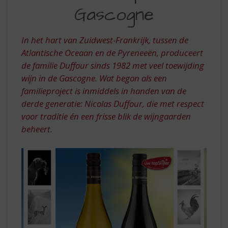
S
FILS
Gascogne
p
–
r
VAKMANSCHAP
i
In het hart van Zuidwest-Frankrijk, tussen de
n
UIT
Atlantische Oceaan en de Pyreneeën, produceert
g
de familie Duffour sinds 1982 met veel toewijding
DE
n
a
wijn in de Gascogne. Wat begon als een
GASCOGNE
a
familieproject is inmiddels in handen van de
r
derde generatie: Nicolas Duffour, die met respect
d
voor traditie én een frisse blik de wijngaarden
e
beheert.
n
a
v
i
g
a
t
i
e