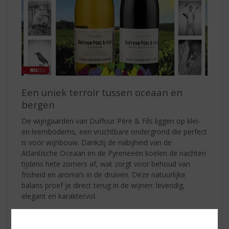
Een uniek terroir tussen oceaan en
bergen
De wijngaarden van Duffour Père & Fils liggen op klei-
en leembodems, een vruchtbare ondergrond die perfect
is voor wijnbouw. Dankzij de nabijheid van de
Atlantische Oceaan en de Pyreneeën koelen de nachten
tijdens hete zomers af, wat zorgt voor behoud van
frisheid en aroma’s in de druiven. Deze natuurlijke
balans proef je direct terug in de wijnen: levendig,
elegant en karaktervol.
Côtes de Gascogne Blanc
– Fris, bloemig