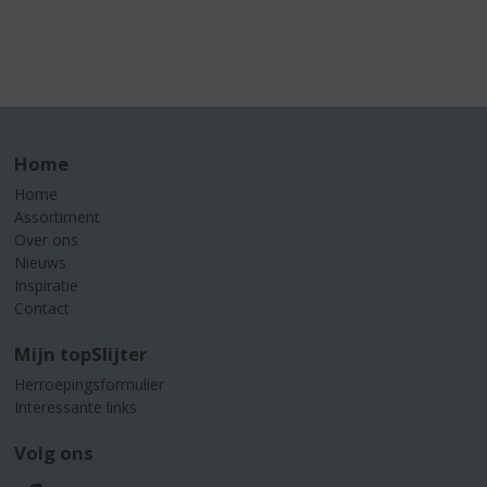
Home
Home
Assortiment
Over ons
Nieuws
Inspiratie
Contact
Mijn topSlijter
Herroepingsformulier
Interessante links
Volg ons