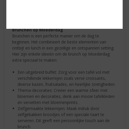
samenzijn, gezelligheid en liefde. Eén van de populairste
manieren om Moederdag te vieren, is door te brunchen
met familie en vrienden.
Brunchen op Moederdag
Brunchen is een perfecte manier om de dag te
beginnen. Het combineert de beste elementen van
ontbijt en lunch in een gezellige en ontspannen setting.
Hier zijn enkele ideeën om de brunch op Moederdag
extra speciaal te maken:
Een uitgebreid buffet: Zorg voor een tafel vol met
verschillende lekkernijen zoals verse croissants,
diverse kazen, fruitsalades, en heerlijke zoetigheden.
Thema-decoraties: Creëer een warme sfeer met
bloemen en decoraties, denk aan mooie tafelkleden
en servetten met bloemenprints.
Zelfgemaakte lekkernijen: Maak indruk door
zelfgebakken broodjes of een speciale taart te
serveren. Dit geeft een persoonlijke touch aan de
brunch.