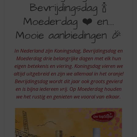
S
Bevrijdingsdag 🍾
MOEDERDAG
p
r
EN
Moederdag ❤️ en….
i
MOOIE
n
Mooie aanbiedingen 🎉
AANBIEDINGEN
g
n
a
In Nederland zijn Koningsdag, Bevrijdingsdag en
a
Moederdag drie belangrijke dagen met elk hun
r
d
eigen betekenis en viering. Koningsdag vieren we
e
altijd uitgebreid en zijn we allemaal in het oranje!
n
Bevrijdingsdag wordt dit jaar ook groots gevierd
a
en is bijna iedereen vrij. Op Moederdag houden
v
we het rustig en genieten we vooral van elkaar.
i
g
a
t
i
e