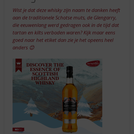
S
p
Wist je dat deze whisky zijn naam te danken heeft
r
aan de traditionele Schotse muts, de Glengarry,
i
die eeuwenlang werd gedragen ook in de tijd dat
n
tartan en kilts verboden waren? Kijk maar eens
g
n
goed naar het etiket dan zie je het opeens heel
a
anders 😊
a
r
d
e
n
a
v
i
g
a
t
i
e