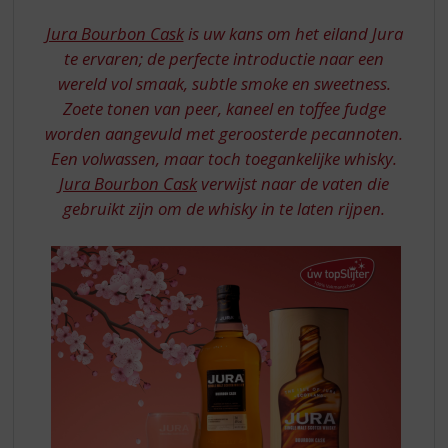
S
CASK
p
Jura Bourbon Cask
is uw kans om het eiland Jura
r
te ervaren; de perfecte introductie naar een
i
wereld vol smaak, subtle smoke en sweetness.
n
Zoete tonen van peer, kaneel en toffee fudge
g
n
worden aangevuld met geroosterde pecannoten.
a
Een volwassen, maar toch toegankelijke whisky.
a
Jura Bourbon Cask
verwijst naar de vaten die
r
gebruikt zijn om de whisky in te laten rijpen.
d
e
n
a
v
i
g
a
t
i
e