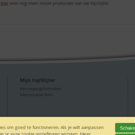
k
hier
voor nog meer mooie producten van úw topSlijter.
Mijn topSlijter
Herroepingsformulier
Interessante links
es om goed te functioneren. Als je wilt aanpassen
Schakel
 je jouw cookie-instellingen wijzigen. Meer
 alcohol
IDIN/ITSME
sitemap
Privacy Statement
Disclaimer
Ver