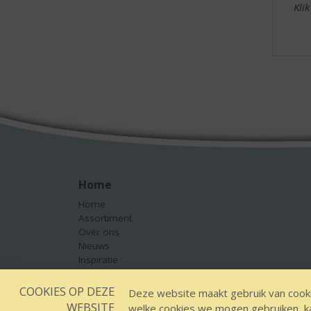
Kli
Home
Home
Assortiment
Over ons
Nieuws
Inspiratie
Contact
COOKIES OP DEZE
Deze website maakt gebruik van cooki
WEBSITE
welke cookies we mogen gebruiken, kan
Designed by YOOKY smart concepts
GEEN 18 GEEN