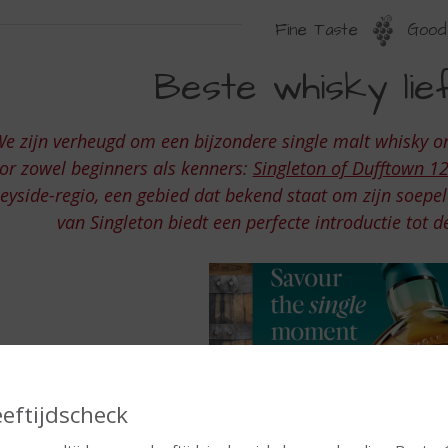
Fine Taste
Good 
ESTE
Beste whisky li
HISKY
IEFHEBBERS
e zijn verheugd om een bijzondere single malt whisky on
or zowel beginners als kenners:
Singleton of Dufftown 1
eyside-regio, een gebied dat bekend staat om zijn soepel
van Singleton biedt een perfecte introductie tot d
eeftijdscheck