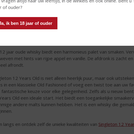
 vragen altijd naar uw leeftijd, in de winkels en ook online. Bent u
r of ouder?
Ja, ik ben 18 jaar of ouder
12 jaar oude whisky biedt een harmonieus palet van smaken. Ver
weven met hints van rijpe appel en vanille. De afdronk is zacht 
eel afrondt.
gleton 12 Years Old is niet alleen heerlijk puur, maar ook uitsteke
s in een klassieke Old Fashioned of voeg een twist toe aan uw fa
 fantastische keuze voor elke gelegenheid. Zelfs als u nieuw bent 
Years Old een ideale start. Het biedt een toegankelijke smaakerv
mige andere malts kunnen hebben. Het is een whisky die gemakk
innen.
 langs en ontdek zelf de unieke kwaliteiten van
Singleton 12 Yea