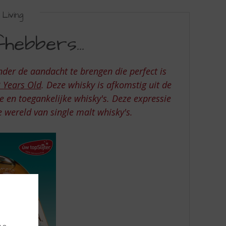
Living
efhebbers…
der de aandacht te brengen die perfect is
2 Years Old
. Deze whisky is afkomstig uit de
e en toegankelijke whisky's. Deze expressie
e wereld van single malt whisky's.