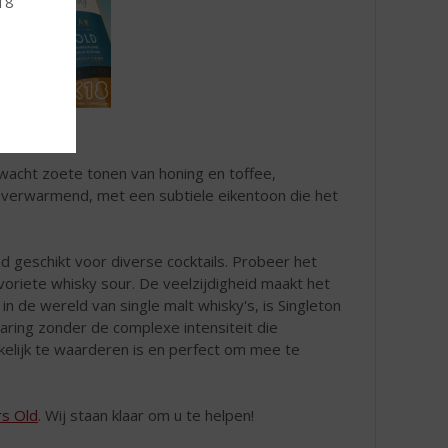
 18
wacht zoete tonen van honing en toffee,
en verwarmend, met een subtiele eikentoon die het
nd geschikt voor diverse cocktails. Probeer het
voriete whisky sour. De veelzijdigheid maakt het
in de wereld van single malt whisky's, is Singleton
aring zonder de complexe intensiteit die
elijk te waarderen is en perfect om mee te
rs Old
. Wij staan klaar om u te helpen!