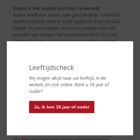
Kopke is het oudste porthuis te wereld!
Kopke heeft een enorm rijke geschiedenis. 's Werelds
oudste porthuis werd in 1638 opgericht door Nicolau
Köpke. Hij verscheepte de eerste portwijn naar het
noorden van Europa. Het porthuis kocht in 1922 het
landgoed Quinta de São Luiz in de prachtige Douro
vallei aan, dit is sindsdien de plaats geworden waar de
allermooiste portsoorten van
Kopke
worden
geproduceerd.
Leeftijdscheck
Kenners van Douro-wijnen erkennen dit landgoed al
Wij vragen altijd naar uw leeftijd, in de
jaren als één van de belangrijkste in de regio, vanwege
winkels en ook online. Bent u 18 jaar of
de kwaliteit van de bodem, de wijnstokken en vanwege
ouder?
de tradities. Die tradities en eeuwenoude geschiedenis
proeft u tot op de dag van vandaag nog terug in elk
glas Kopke Port dat u inschenkt.
Ja, ik ben 18 jaar of ouder
Kom langs in onze winkel en haal een mooie fles Kopke
Port!
Klik
hier
voor nog meer mooie producten van úw