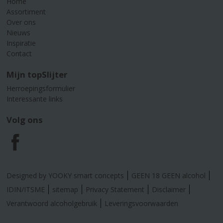
Home
Assortiment
Over ons
Nieuws
Inspiratie
Contact
Mijn topSlijter
Herroepingsformulier
Interessante links
Volg ons
F
a
Designed by YOOKY smart concepts
GEEN 18 GEEN alcohol
c
IDIN/ITSME
sitemap
Privacy Statement
Disclaimer
Verantwoord alcoholgebruik
Leveringsvoorwaarden
e