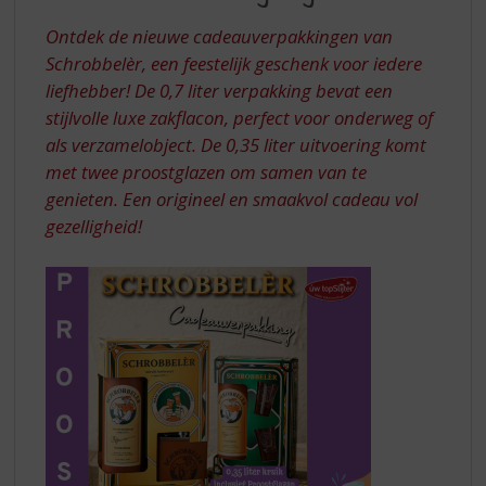
S
NIEUW
p
Ontdek de nieuwe cadeauverpakkingen van
JASJE
r
Schrobbelèr, een feestelijk geschenk voor iedere
i
liefhebber! De 0,7 liter verpakking bevat een
n
stijlvolle luxe zakflacon, perfect voor onderweg of
g
n
als verzamelobject. De 0,35 liter uitvoering komt
a
met twee proostglazen om samen van te
a
genieten. Een origineel en smaakvol cadeau vol
r
gezelligheid!
d
e
n
a
v
i
g
a
t
i
e