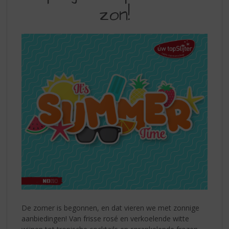
S
TOPSLIJTER
zon!
p
–
r
PROEF
i
n
DE
g
ZON!
n
a
a
r
d
e
n
a
v
i
g
a
t
i
De zomer is begonnen, en dat vieren we met zonnige
e
aanbiedingen! Van frisse rosé en verkoelende witte