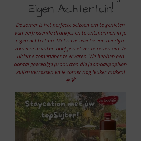
S
DE
Eigen Achtertuin!
p
ZOMER
r
IN
i
De zomer is het perfecte seizoen om te genieten
n
JE
van verfrissende drankjes en te ontspannen in je
g
eigen achtertuin. Met onze selectie van heerlijke
EIGEN
n
a
zomerse dranken hoef je niet ver te reizen om de
ACHTERTUIN
a
ultieme zomervibes te ervaren. We hebben een
r
aantal geweldige producten die je smaakpapillen
d
zullen verrassen en je zomer nog leuker maken!
e
☀️🍹
n
a
v
i
g
a
t
i
e