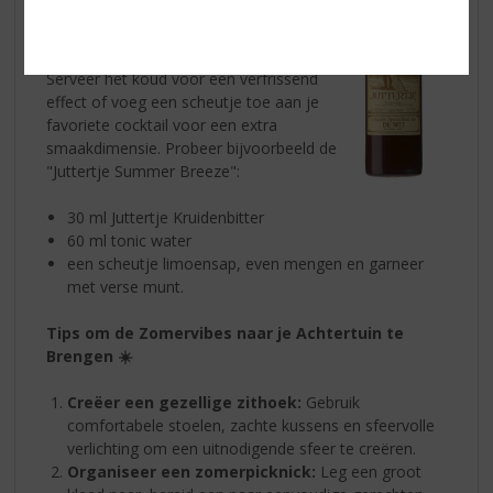
voor de zomer! De rijke kruidenmix biedt
een unieke smaakervaring die perfect
aansluit bij gezellige zomeravonden.
Serveer het koud voor een verfrissend
effect of voeg een scheutje toe aan je
favoriete cocktail voor een extra
smaakdimensie. Probeer bijvoorbeeld de
"Juttertje Summer Breeze":
30 ml Juttertje Kruidenbitter
60 ml tonic water
een scheutje limoensap, even mengen en garneer
met verse munt.
Tips om de Zomervibes naar je Achtertuin te
Brengen ☀️
Creëer een gezellige zithoek:
Gebruik
comfortabele stoelen, zachte kussens en sfeervolle
verlichting om een uitnodigende sfeer te creëren.
Organiseer een zomerpicknick:
Leg een groot