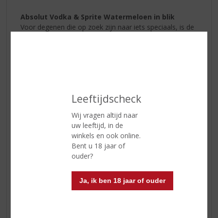
Absolut Vodka & Sprite Watermeloen in blik
Voor degenen die op zoek zijn naar iets speciaals, is de
Absolut Vodka & Sprite Watermeloen
een must-try.
Deze unieke combinatie van vodka en de zoete,
verfrissende smaak van watermeloen biedt een
heerlijke twist voor elke zomerdag. Het is het perfecte
drankje om te nippen terwijl je naar de zonsondergang
kijkt.
Leeftijdscheck
Wij vragen altijd naar
uw leeftijd, in de
winkels en ook online.
Bent u 18 jaar of
ouder?
Ja, ik ben 18 jaar of ouder
Juttertje Kruidenbitter
Hoewel het misschien verrassend klinkt,
is
Juttertje Kruidenbitter
ook geweldig