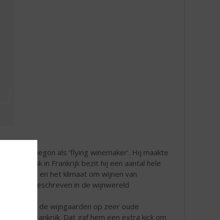
François begon als ‘flying winemaker’. Hij maakte
. Maar ook in Frankrijk bezit hij een aantal hele
het terroir en het klimaat om wijnen van
es hoog aangeschreven in de wijnwereld
 het feit dat de wijngaarden op zeer oude
 vinden in Frankrijk. Dat gaf hem een extra kick om