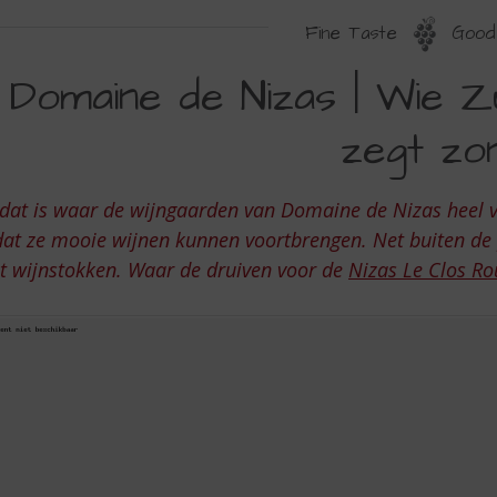
Fine Taste
Good 
OMAINE
Domaine de Nizas | Wie Zu
E
zegt zon
IZAS
dat is waar de wijngaarden van Domaine de Nizas heel v
IE
at ze mooie wijnen kunnen voortbrengen. Net buiten de 
UID-
t wijnstokken. Waar de druiven voor de
Nizas Le Clos Ro
RANKRIJK
EGT
EGT
ON