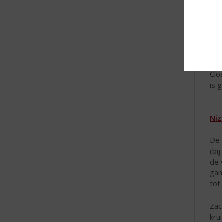
het
ide
AOP
De 
Clo
is 
Niz
De 
(bi
de 
gan
tot
Zac
kru