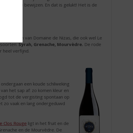
Pézenas te bewijzen. En dat is gelukt! Het is de
centratie.
en
rosé
wijn van Domaine de Nizas, die ook wel Le
nsoorten:
Syrah, Grenache, Mourvèdre.
De rode
r heel verfijnd.
e ondergaan een koude schilweking
 van het sap af: zo komen kleur en
ogd tot de vergisting spontaan op
 net zo vaak en lang ondergeduwd
Le Clos Rouge
ligt in het fruit en de
e Grenache en de Mourvèdre. De