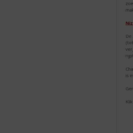
zoe
mak
Niz
De 
(to
ver
rij
Cha
is 
Gen
Kli