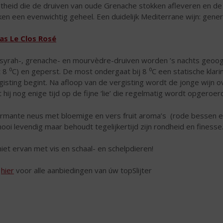
theid die de druiven van oude Grenache stokken afleveren en d
en een evenwichtig geheel. Een duidelijk Mediterrane wijn: gener
as Le Clos Rosé
syrah-, grenache- en mourvèdre-druiven worden ’s nachts geoog
t 8 ⁰C) en geperst. De most ondergaat bij 8 ⁰C een statische klar
gisting begint. Na afloop van de vergisting wordt de jonge wijn
pt hij nog enige tijd op de fijne ‘lie’ die regelmatig wordt opgeroer
rmante neus met bloemige en vers fruit aroma’s (rode bessen 
mooi levendig maar behoudt tegelijkertijd zijn rondheid en finesse
iet ervan met vis en schaal- en schelpdieren!
k
hier
voor alle aanbiedingen van úw topSlijter