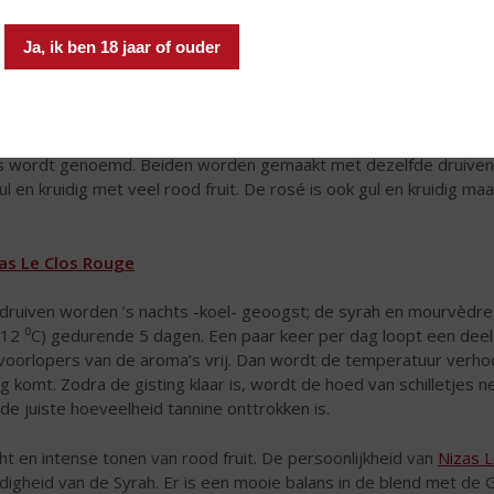
 ware potentieel van dit exceptionele vulkanische terroir rondom 
ale plek om kwaliteitswijnen te maken met een buitengewone con
Ja, ik ben 18 jaar of ouder
 Languedoc – Le Clos de Nizas
vulkanische ondergrond komt heel goed tot zijn recht in de
rode
s wordt genoemd. Beiden worden gemaakt met dezelfde druive
gul en kruidig met veel rood fruit. De rosé is ook gul en kruidig maa
as Le Clos Rouge
druiven worden ’s nachts -koel- geoogst; de syrah en mourvèdr
j 12 ⁰C) gedurende 5 dagen. Een paar keer per dag loopt een deel
voorlopers van de aroma’s vrij. Dan wordt de temperatuur verho
g komt. Zodra de gisting klaar is, wordt de hoed van schilletjes
 de juiste hoeveelheid tannine onttrokken is.
ht en intense tonen van rood fruit. De persoonlijkheid van
Nizas 
idigheid van de Syrah. Er is een mooie balans in de blend met d