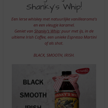
S
ONVERGETELIJK
Shanky’s Whip!
p
MET
r
SHANKY
i
Een Ierse whiskey met natuurlijke vanillearoma's
n
S
en een vleugje karamel.
g
Geniet van
Shanky’s Whip
: puur met ijs, in de
WHIP
n
a
ultieme Irish Coffee, een unieke Espresso Martini
a
of als shot.
r
d
BLACK, SMOOTH, IRISH.
e
n
a
v
i
g
a
t
i
e