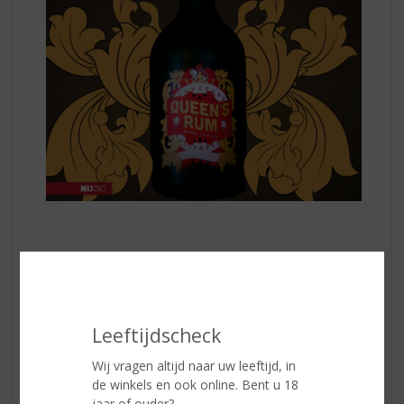
Het begin van het verhaal
gaat terug tot de
middeleeuwen in Schotland, waar de eerste generatie
Queens regeerde. In 1850 migreerde overgrootvader,
Andrew Queen, naar Canada en de Canadese tak van
Leeftijdscheck
de Queens breidde zich uit. Of het nu in Europa of
Canada was, de Queens werden berucht om hun
Wij vragen altijd naar uw leeftijd, in
prestaties, niet alleen in de sport, maar ook in het leven
de winkels en ook online. Bent u 18
zelf. De traditie om na een overwinning een rum te
jaar of ouder?