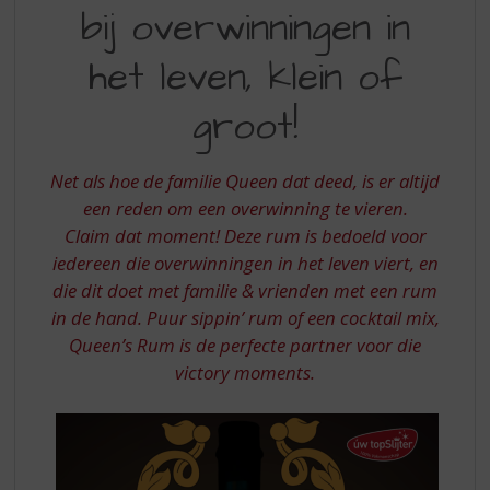
S
bij overwinningen in
DRINKT
p
r
U
het leven, klein of
i
BIJ
n
groot!
OVERWINNINGEN
g
n
IN
a
Net als hoe de familie Queen dat deed, is er altijd
HET
a
een reden om een overwinning te vieren.
r
LEVEN
d
Claim dat moment! Deze rum is bedoeld voor
KLEIN
e
iedereen die overwinningen in het leven viert, en
n
OF
die dit doet met familie & vrienden met een rum
a
in de hand. Puur sippin’ rum of een cocktail mix,
GROOT
v
Queen’s Rum is de perfecte partner voor die
i
g
victory moments.
a
t
i
e