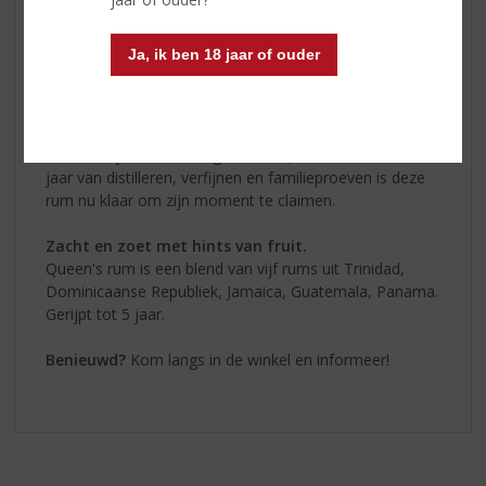
drinken werd van generatie op generatie doorgegeven.
Bij familie Queen is rum de overwinningsdrank.
Ja, ik ben 18 jaar of ouder
In 1985 reisde vader Ejay Queen naar Nederland en
werd Nederlands kampioen ijshockey. Met de Canadese
bloedlijn terug op Europese bodem, is de cirkel rond.
Het was tijd voor hun eigen rum, Queen's rum. Na een
jaar van distilleren, verfijnen en familieproeven is deze
rum nu klaar om zijn moment te claimen.
Zacht en zoet met hints van fruit.
Queen's rum is een blend van vijf rums uit Trinidad,
Dominicaanse Republiek, Jamaica, Guatemala, Panama.
Gerijpt tot 5 jaar.
Benieuwd?
Kom langs in de winkel en informeer!