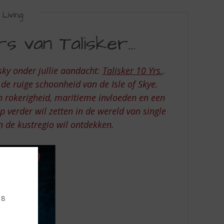
Living
 van Talisker...
ky onder jullie aandacht:
Talisker 10 Yrs.
.
 de ruige schoonheid van de Isle of Skye.
n rokerigheid, maritieme invloeden en een
ap verder wil zetten in de wereld van single
 de kustregio wil ontdekken.
18