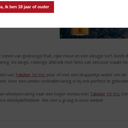
a, ik ben 18 jaar of ouder
 tonen van gedroogd fruit, rijke mout en een vleugje turf, bied
aring. De lange, rokerige afdronk met hints van zeezout maakt 
iet van
Talisker 10 Yrs.
puur of met een druppeltje water om de c
en. Voor een unieke cocktailervaring is hij ook perfect te gebrui
 uw whiskyervaring naar een hoger niveau met
Talisker 10 Yrs.
Een
ere whiskyliefhebber. We zien u graag in onze winkel!