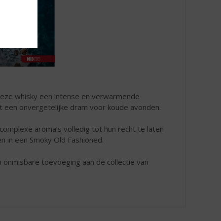
t deze whisky een intense en verwarmende
het een onvergetelijke dram voor koude avonden.
omplexe aroma’s volledig tot hun recht te laten
ken in een Smoky Old Fashioned.
 onmisbare toevoeging aan de collectie van