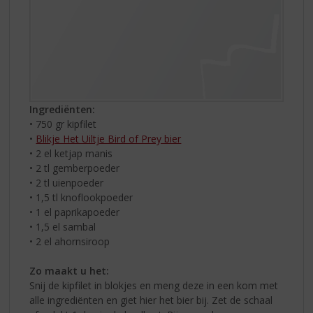
Ingrediënten:
• 750 gr kipfilet
•
Blikje Het Uiltje Bird of Prey bier
• 2 el ketjap manis
• 2 tl gemberpoeder
• 2 tl uienpoeder
• 1,5 tl knoflookpoeder
• 1 el paprikapoeder
• 1,5 el sambal
• 2 el ahornsiroop
Zo maakt u het:
Snij de kipfilet in blokjes en meng deze in een kom met
alle ingrediënten en giet hier het bier bij. Zet de schaal