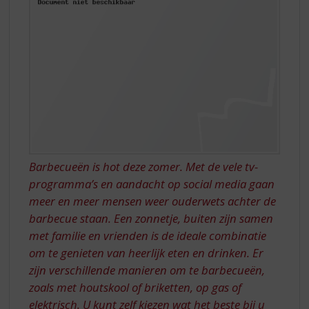
S
p
r
i
n
g
n
a
a
r
d
e
Barbecueën is hot deze zomer. Met de vele tv-
n
programma’s en aandacht op social media gaan
a
meer en meer mensen weer ouderwets achter de
v
barbecue staan. Een zonnetje, buiten zijn samen
i
g
met familie en vrienden is de ideale combinatie
a
om te genieten van heerlijk eten en drinken. Er
t
zijn verschillende manieren om te barbecueën,
i
zoals met houtskool of briketten, op gas of
e
elektrisch. U kunt zelf kiezen wat het beste bij u