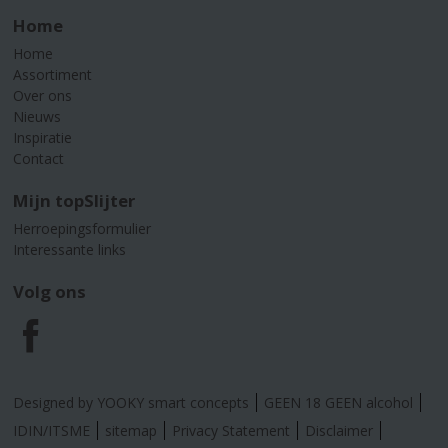
Home
Home
Assortiment
Over ons
Nieuws
Inspiratie
Contact
Mijn topSlijter
Herroepingsformulier
Interessante links
Volg ons
F
a
Designed by YOOKY smart concepts
GEEN 18 GEEN alcohol
c
IDIN/ITSME
sitemap
Privacy Statement
Disclaimer