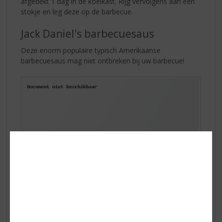
afgedekt 1 dag in de koelkast. Rijg vervolgens aan een
stokje en leg deze op de barbecue.
Jack Daniel's barbecuesaus
Deze enorm populaire typisch Amerikaanse
barbecuesaus mag niet ontbreken bij uw barbecue!