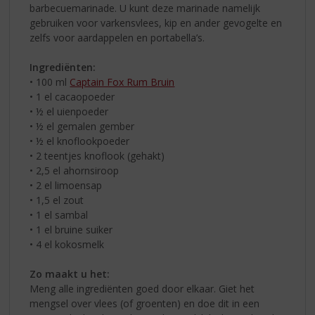
barbecuemarinade. U kunt deze marinade namelijk
gebruiken voor varkensvlees, kip en ander gevogelte en
zelfs voor aardappelen en portabella’s.
Ingrediënten:
• 100 ml
Captain Fox Rum Bruin
• 1 el cacaopoeder
• ½ el uienpoeder
• ½ el gemalen gember
• ½ el knoflookpoeder
• 2 teentjes knoflook (gehakt)
• 2,5 el ahornsiroop
• 2 el limoensap
• 1,5 el zout
• 1 el sambal
• 1 el bruine suiker
• 4 el kokosmelk
Zo maakt u het:
Meng alle ingrediënten goed door elkaar. Giet het
mengsel over vlees (of groenten) en doe dit in een