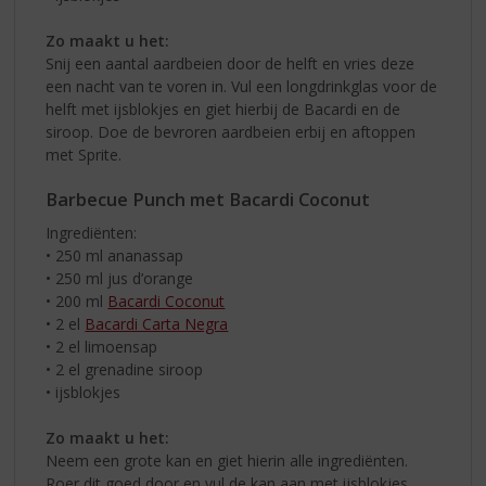
Zo maakt u het:
Snij een aantal aardbeien door de helft en vries deze
een nacht van te voren in. Vul een longdrinkglas voor de
helft met ijsblokjes en giet hierbij de Bacardi en de
siroop. Doe de bevroren aardbeien erbij en aftoppen
met Sprite.
Barbecue Punch met Bacardi Coconut
Ingrediënten:
• 250 ml ananassap
• 250 ml jus d’orange
• 200 ml
Bacardi Coconut
• 2 el
Bacardi Carta Negra
• 2 el limoensap
• 2 el grenadine siroop
• ijsblokjes
Zo maakt u het:
Neem een grote kan en giet hierin alle ingrediënten.
Roer dit goed door en vul de kan aan met ijsblokjes.