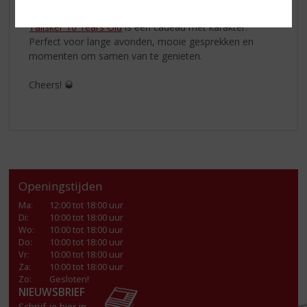
verrassen met een bijzondere fles voor Vaderdag,
Talisker 10 Years Old
is een cadeau met karakter.
Perfect voor lange avonden, mooie gesprekken en
momenten om samen van te genieten.
Cheers! 🥃
Openingstijden
Ma
:
12:00 tot 18:00 uur
Di
:
10:00 tot 18:00 uur
Wo
:
10:00 tot 18:00 uur
Do
:
10:00 tot 18:00 uur
Vr
:
10:00 tot 18:00 uur
Za
:
10:00 tot 18:00 uur
Zo:
Gesloten!
NIEUWSBRIEF
Schrijf je hier in