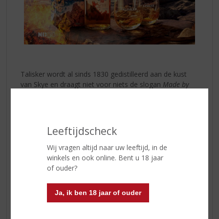
Talisker wordt al sinds 1830 gedistilleerd aan de kust
van Skye en draagt niet voor niets de slogan
Made by
the Sea
. De invloed van de zee proef je terug in elke
slok, met een subtiele zilte toets die perfect samengaat
met warme rooktonen, zachte karamelachtige zoetheid
en hints van gedroogd fruit.
Leeftijdscheck
Talisker 10 Years Old
opent krachtig en vol, gevolgd
Wij vragen altijd naar uw leeftijd, in de
door smaken van rook, peper, hout en een vleugje
winkels en ook online. Bent u 18 jaar
citrus. De lange, verwarmende afdronk maakt deze
of ouder?
whisky perfect om rustig van te genieten. Bij voorkeur
puur of met een klein druppeltje water om extra
Ja, ik ben 18 jaar of ouder
aroma’s vrij te laten komen.
Of je nu een ervaren whiskydrinker bent of iemand wilt