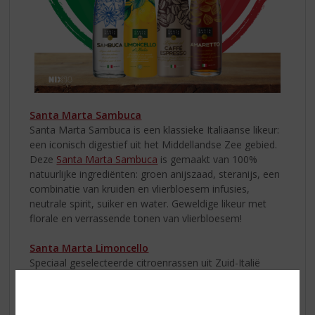
Santa Marta Sambuca
Santa Marta Sambuca is een klassieke Italiaanse likeur:
een iconisch digestief uit het Middellandse Zee gebied.
Deze
Santa Marta Sambuca
is gemaakt van 100%
natuurlijke ingrediënten: groen anijszaad, steranijs, een
combinatie van kruiden en vlierbloesem infusies,
neutrale spirit, suiker en water. Geweldige likeur met
florale en verrassende tonen van vlierbloesem!
Santa Marta Limoncello
Speciaal geselecteerde citroenrassen uit Zuid-Italië
worden gebruikt voor de infusie in de neutrale alcohol.
De geur is zeer fris, met een natuurlijke geur van
citroen, citronella en salie. De smaak van
Santa Marta