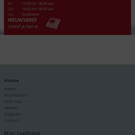
Vr
:
10:00 tot 18:00 uur
Za
:
10:00 tot 18:00 uur
Zo:
Gesloten!
NIEUWSBRIEF
Schrijf je hier in
Home
Home
Assortiment
Over ons
Nieuws
Inspiratie
Contact
Mijn topSlijter