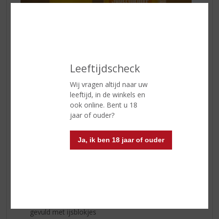
Leeftijdscheck
🧡 Jägermeister Orange ontmoet frisse
sinaasappelsoda! Een drankje dat altijd in de smaak valt.
Wij vragen altijd naar uw
leeftijd, in de winkels en
Dit heb je nodig:
ook online. Bent u 18
jaar of ouder?
4 cl Jägermeister Orange
160 ml sinaasappelsoda
IJsblokjes
Ja, ik ben 18 jaar of ouder
Longdrinkglas
Optioneel: sinaasappel
Voorbereiding:
Schenk
Jägermeister Orange
in een longdrinkglas
gevuld met ijsblokjes