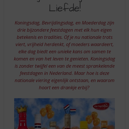
S
-
Liefde!
p
VAN
r
ORANJE
i
Koningsdag, Bevrijdingsdag, en Moederdag zijn
n
TOT
drie bijzondere feestdagen met elk hun eigen
g
betekenis en tradities. Of je nu nationale trots
VRIJHEID
n
a
viert, vrijheid herdenkt, of moeders waardeert,
EN
a
elke dag biedt een unieke kans om samen te
LIEFDE
r
komen en van het leven te genieten. Koningsdag
d
is zonder twijfel een van de meest sprankelende
e
feestdagen in Nederland. Maar hoe is deze
n
a
nationale viering eigenlijk ontstaan, en waarom
v
hoort een drankje erbij?
i
g
a
t
i
e