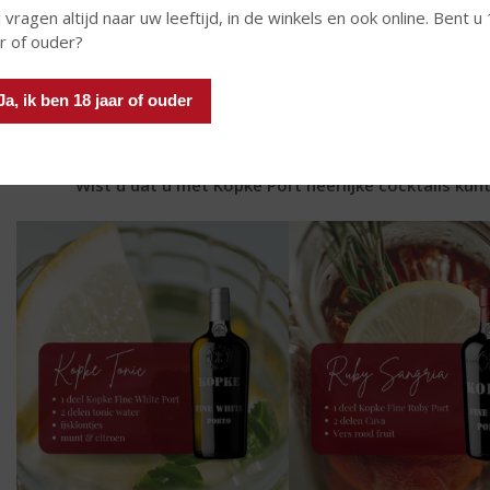
 vragen altijd naar uw leeftijd, in de winkels en ook online. Bent u
ar of ouder?
t Kopke porthuis is in 1638 door Cristiano Kopke opgericht en e
opke Portkelders bevinden zich in de Entreposto de Gaia waar de
Ja, ik ben 18 jaar of ouder
r ligt de port onder de meest gunstige omstandigheden op tradi
en in stilte te rijpen
Wist u dat u met Kopke Port heerlijke cocktails kun