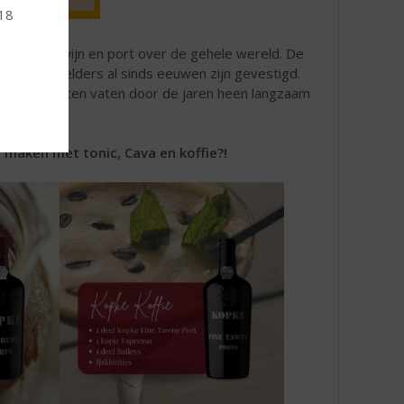
 18
xporteert wijn en port over de gehele wereld. De
 meeste kelders al sinds eeuwen zijn gevestigd.
tionele houten vaten door de jaren heen langzaam
.
t maken met tonic, Cava en koffie?!