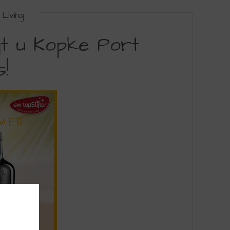
Living
gt u Kopke Port
s!