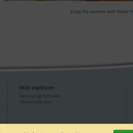
Enjoy the summer with Kopke Po
Mijn topSlijter
Herroepingsformulier
Interessante links