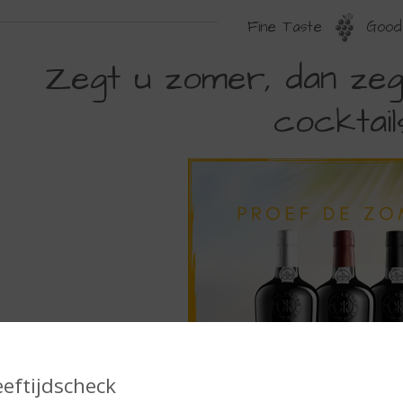
Fine Taste
Good 
EGT
Zegt u zomer, dan ze
cocktail
OMER
AN
EGT
OPE
ORT
OCKTAILS
eeftijdscheck