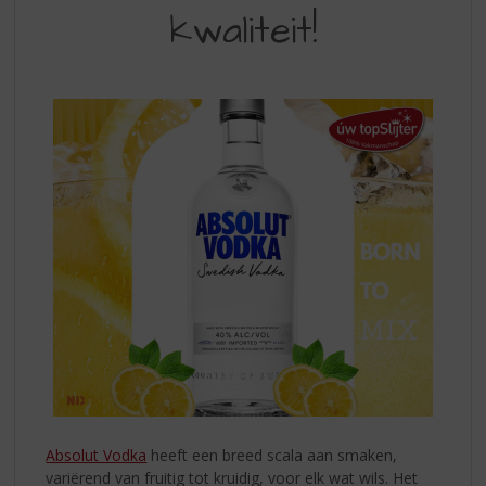
S
UNIEKE
kwaliteit!
p
SMAAK
r
EN
i
n
KWALITEIT
g
n
a
a
r
d
e
n
a
v
i
g
a
t
i
Absolut Vodka
heeft een breed scala aan smaken,
e
variërend van fruitig tot kruidig, voor elk wat wils. Het