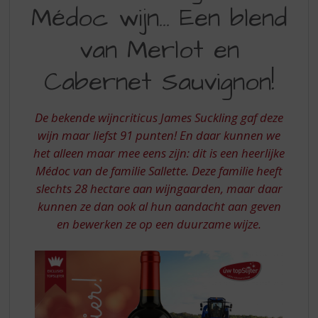
S
Médoc wijn... Een blend
MEDOC
p
r
EEN
van Merlot en
i
BLEND
n
Cabernet Sauvignon!
VAN
g
n
MERLOT
a
De bekende wijncriticus James Suckling gaf deze
EN
a
wijn maar liefst 91 punten! En daar kunnen we
r
CABERNET
d
het alleen maar mee eens zijn: dit is een heerlijke
SAUVIGNON
e
Médoc van de familie Sallette. Deze familie heeft
n
slechts 28 hectare aan wijngaarden, maar daar
a
kunnen ze dan ook al hun aandacht aan geven
v
en bewerken ze op een duurzame wijze.
i
g
a
t
i
e