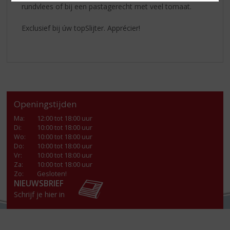
rundvlees of bij een pastagerecht met veel tomaat.
Exclusief bij úw topSlijter. Apprécier!
Openingstijden
Ma
:
12:00 tot 18:00 uur
Di
:
10:00 tot 18:00 uur
Wo
:
10:00 tot 18:00 uur
Do
:
10:00 tot 18:00 uur
Vr
:
10:00 tot 18:00 uur
Za
:
10:00 tot 18:00 uur
Zo:
Gesloten!
NIEUWSBRIEF
Schrijf je hier in