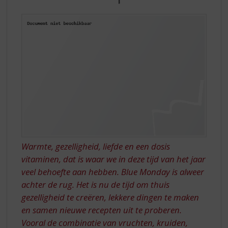
S
WARMTE
p
'OPWECKEN'
r
i
n
g
n
a
a
r
d
e
n
a
Warmte, gezelligheid, liefde en een dosis
v
vitaminen, dat is waar we in deze tijd van het jaar
i
veel behoefte aan hebben. Blue Monday is alweer
g
a
achter de rug. Het is nu de tijd om thuis
t
gezelligheid te creëren, lekkere dingen te maken
i
en samen nieuwe recepten uit te proberen.
e
Vooral de combinatie van vruchten, kruiden,