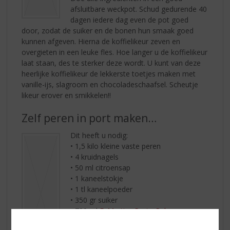
afsluitbare weckpot. Schud gedurende 40
dagen iedere dag even de pot goed
door, zodat de suiker en de bonen hun smaak goed
kunnen afgeven. Hierna de koffielikeur zeven en
overgieten in een leuke fles. Hoe langer u de koffielikeur
laat staan, des te sterker deze wordt. U kunt van deze
heerlijke koffielikeur de lekkerste toetjes maken met
vanille-ijs, slagroom en chocoladeschaafsel. Scheutje
likeur erover en smikkelen!!
Zelf peren in port maken…
Dit heeft u nodig:
• 1,5 kilo kleine vaste peren
• 4 kruidnagels
• 50 ml citroensap
• 1 kaneelstokje
• 1 tl kaneelpoeder
• 350 gr suiker
• 700 ml
F. Martins Porto Ruby