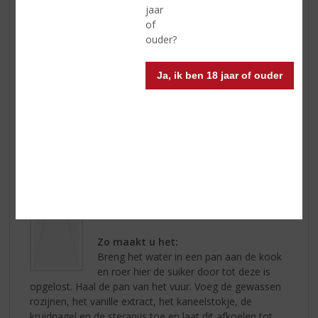
jaar
of
ouder?
Zelf boerenjongens maken…
Ja, ik ben 18 jaar of ouder
Dit heeft u nodig:
• 250 ml water
• 250 gr bruine basterdsuiker
• Schil van ½ citroen
• 500 gr rozijnen
• 1 halve tl vanille extract
• 1 kaneelstokje
• 1 kruidnagel
• 2 stuks steranijs
• 500 ml
Havana Club Añejo 3 años
Zo maakt u het:
Breng het water in een pan aan de kook
en roer hier de suiker door tot deze is
opgelost. Haal de pan van het vuur. Voeg de gewassen
rozijnen, het vanille extract, het kaneelstokje, de
kruidnagel en de steranijs toe en laat dit afkoelen tot