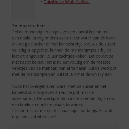
•
Dalwhinnie Winter’s Gold
Zo maakt u het:
Pel de mandarijnen en prik ze een aantal keer in met
een naald. Breng ondertussen 1 liter water aan de kook
en voeg de suiker en het kaneelstokje toe. Als de suiker
volledig is opgelost, kunnen de mandarijntjes erbij en
laat dit ongeveer 1,5 uur zachtjes koken. Let op dat ze
niet kapot koken. Het is nu eenvoudig om de meeste
velletjes van de mandarijnen af te halen. Vul de weckpot
met de mandarijnen en vul tot 3/4 met de whisky aan.
Kook het overgebleven water met de suiker en het
kaneelstokje nog even en vul de pot met de
suikersiroop. De weckpot tenminste veertien dagen op
een koele en donkere plaats bewaren.
Lekker met vanille-ijs of sinaasappel-sorbetijs. En ook
nog eens vol vitamine C!