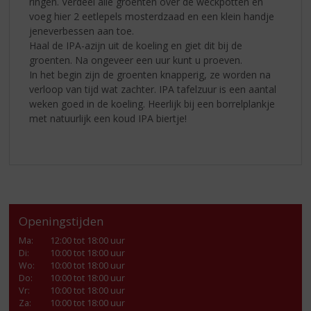
ringen. Verdeel alle groenten over de weckpotten en
voeg hier 2 eetlepels mosterdzaad en een klein handje
jeneverbessen aan toe.
Haal de IPA-azijn uit de koeling en giet dit bij de
groenten. Na ongeveer een uur kunt u proeven.
In het begin zijn de groenten knapperig, ze worden na
verloop van tijd wat zachter. IPA tafelzuur is een aantal
weken goed in de koeling. Heerlijk bij een borrelplankje
met natuurlijk een koud IPA biertje!
Openingstijden
Ma
:
12:00 tot 18:00 uur
Di
:
10:00 tot 18:00 uur
Wo
:
10:00 tot 18:00 uur
Do
:
10:00 tot 18:00 uur
Vr
:
10:00 tot 18:00 uur
Za
:
10:00 tot 18:00 uur