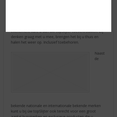
met zijn klant mee en biedt u nèt iets meer. Zoekt u de
juiste wijn bij een gerecht, een origineel cadeau of wilt u
groot inkopen voor een feest? Bij úw topSlijter bent u
aan het juiste adres. Niet alleen op het gebied van
dranken, maar ook de verdere invulling van uw feest of
evenement kunt u aan úw topSlijter toevertrouwen. Zij
denken graag met u mee, brengen het bij u thuis en
halen het weer op. Inclusief toebehoren.
Naast
de
bekende nationale en internationale bekende merken
kunt u bij úw topSlijter ook terecht voor een groot
aantal huismerken en exclusieve producten die u