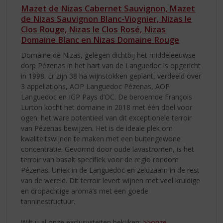
Mazet de Nizas Cabernet Sauvignon, Mazet
de Nizas Sauvignon Blanc-Viognier, Nizas le
Clos Rouge, Nizas le Clos Rosé, Nizas
Domaine Blanc en Nizas Domaine Rouge
Domaine de Nizas, gelegen dichtbij het middeleeuwse
dorp Pézenas in het hart van de Languedoc is opgericht
in 1998. Er zijn 38 ha wijnstokken geplant, verdeeld over
3 appellations, AOP Languedoc Pézenas, AOP
Languedoc en IGP Pays d’OC. De beroemde François
Lurton kocht het domaine in 2018 met één doel voor
ogen: het ware potentieel van dit exceptionele terroir
van Pézenas bewijzen. Het is de ideale plek om
kwaliteitswijnen te maken met een buitengewone
concentratie. Gevormd door oude lavastromen, is het
terroir van basalt specifiek voor de regio rondom
Pézenas. Uniek in de Languedoc en zeldzaam in de rest
van de wereld. Dit terroir levert wijnen met veel kruidige
en dropachtige aroma’s met een goede
tanninestructuur.
Wilt u al onze exclusiviteiten bekijken:
>>onze