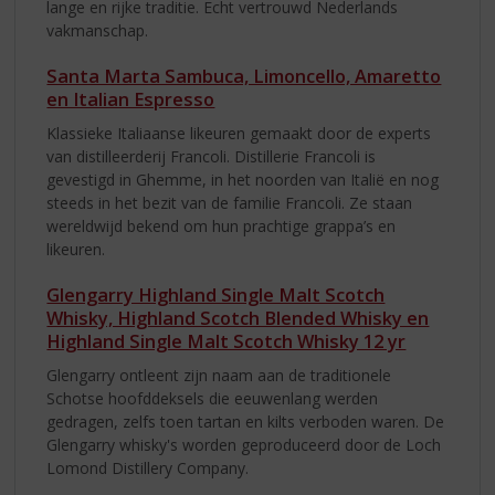
lange en rijke traditie. Echt vertrouwd Nederlands
vakmanschap.
Santa Marta Sambuca, Limoncello, Amaretto
en Italian Espresso
Klassieke Italiaanse likeuren gemaakt door de experts
van distilleerderij Francoli. Distillerie Francoli is
gevestigd in Ghemme, in het noorden van Italië en nog
steeds in het bezit van de familie Francoli. Ze staan
wereldwijd bekend om hun prachtige grappa’s en
likeuren.
Glengarry Highland Single Malt Scotch
Whisky, Highland Scotch Blended Whisky en
Highland Single Malt Scotch Whisky 12 yr
Glengarry ontleent zijn naam aan de traditionele
Schotse hoofddeksels die eeuwenlang werden
gedragen, zelfs toen tartan en kilts verboden waren. De
Glengarry whisky's worden geproduceerd door de Loch
Lomond Distillery Company.