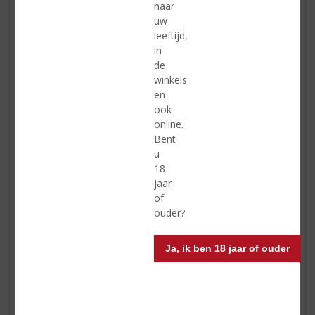
Een topSlijter is een zelfstandige slijter. Een topSlijter is
naar
niet volledig gebonden aan een landelijk assortiment,
uw
maar heeft ook een eigen neus voor mooie dranken.
leeftijd,
Daarom hebben veel topSlijters ook lokale lekkernijen
in
in het assortiment. Deze zelfstandigheid samen met de
de
uitgebreide vakkennis en ervaring maken een topSlijter
winkels
dan ook veel meer dan een gewone slijter. Het
en
uitgebreide, gevarieerde assortiment met bekende en
ook
onbekende nationale en internationale merken,
online.
huismerken en speciaal geselecteerde exclusieve
Bent
producten is daarvan het bewijs. Bovendien kan een
u
topSlijter u als geen ander het beste advies geven over
18
heerlijke wijn- en spijscombinaties.
jaar
of
Exclusief úw topSlijter!
ouder?
úw topSlijter bestaat uit een samenwerkingsverband
Ja, ik ben 18 jaar of ouder
van meer dan 70 zelfstandige slijters die zich
onderscheiden door hun vakkennis en assortiment. De
prachtige formule is groeiende en mag zich rekenen tot
de 3 grootste slijterijketens van Nederland! En dat is
niet voor niets. Iedere topSlijter denkt namelijk graag