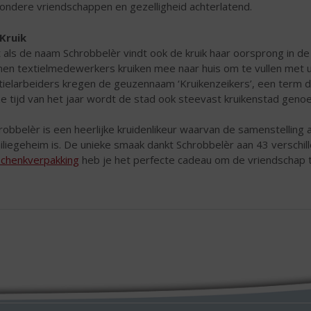
zondere vriendschappen en gezelligheid achterlatend.
Kruik
 als de naam Schrobbelèr vindt ook de kruik haar oorsprong in de T
en textielmedewerkers kruiken mee naar huis om te vullen met u
tielarbeiders kregen de geuzennaam ‘Kruikenzeikers’, een term di
e tijd van het jaar wordt de stad ook steevast kruikenstad geno
robbelèr is een heerlijke
kruidenlikeur waarvan de samenstelling 
iliegeheim is. De unieke smaak dankt Schrobbelèr aan 43 verschil
chenkverpakking
heb je het perfecte cadeau om de vriendschap 