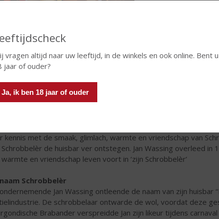
eeftijdscheck
j vragen altijd naar uw leeftijd, in de winkels en ook online. Bent u
hrobbelèr
 jaar of ouder?
robbelèr is een heerlijke kruidenlikeur met een alcoholpercenta
ftig jaar een goed bewaard familiegeheim is. De unieke smaak dank
Ja, ik ben 18 jaar of ouder
iden en specerijen.
t Ontstaan
traditie van Schrobbelèr ontstond in de jaren ’70 in de huisbar 
r kennis met de smaak, glimlach, warmte en vriendschap van Schrob
 Schrobbelèr de huisbar ver ontstegen. Jan Wassing overleed in 1
n warmte en vriendschap leven voort in ‘zijn Schrobbelèr’
 naam Schrobbelèr
ondernemende Jan Wassing ontleende de naam van zijn huisbar “B
tielindustrie. De schrobbelaar ontwarde de wol, voordat deze g
rgondische Brabander verspreidde Jan zijn likeur tijdens carnaval