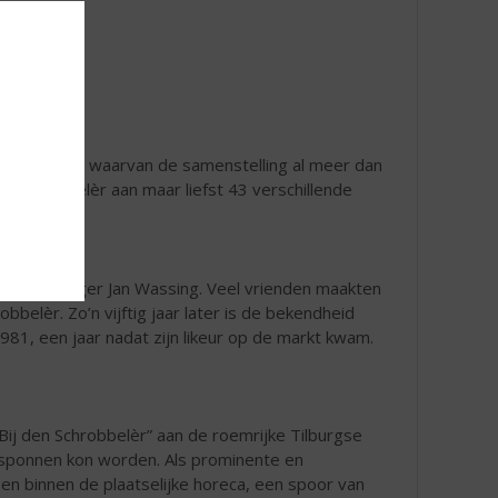
ge van 21,5% waarvan de samenstelling al meer dan
t Schrobbelèr aan maar liefst 43 verschillende
van grondlegger Jan Wassing. Veel vrienden maakten
belèr. Zo’n vijftig jaar later is de bekendheid
981, een jaar nadat zijn likeur op de markt kwam.
ij den Schrobbelèr” aan de roemrijke Tilburgse
esponnen kon worden. Als prominente en
 en binnen de plaatselijke horeca, een spoor van