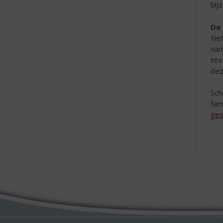
bij
De 
Net
nam
tex
dez
Sch
fam
ges