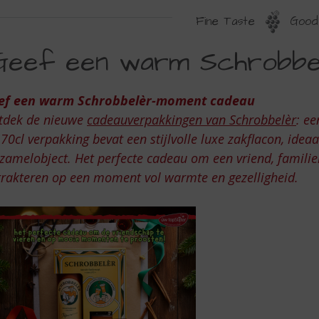
Fine Taste
Good 
EEF
Geef een warm Schrobbe
EN
ARM
ef een warm Schrobbelèr-moment cadeau
CHROBBELÈR-
tdek de nieuwe
cadeauverpakkingen van Schrobbelèr
: ee
OMENT
70cl verpakking bevat een stijlvolle luxe zakflacon, ide
zamelobject. Het perfecte cadeau om een vriend, familieli
ADEAU
trakteren op een moment vol warmte en gezelligheid.