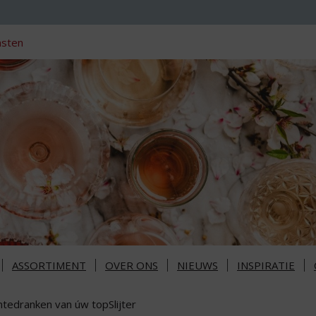
nsten
ASSORTIMENT
OVER ONS
NIEUWS
INSPIRATIE
ntedranken van úw topSlijter