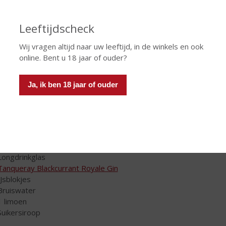
Leeftijdscheck
Wij vragen altijd naar uw leeftijd, in de winkels en ook
online. Bent u 18 jaar of ouder?
Ja, ik ben 18 jaar of ouder
 heeft u nodig voor de cocktail:
Longdrinkglas
Tanqueray Blackcurrant Royale Gin
IJsblokjes
Bruiswater
1 limoen
Suikersiroop