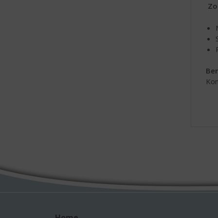
Zo
Ben
Kom
Home