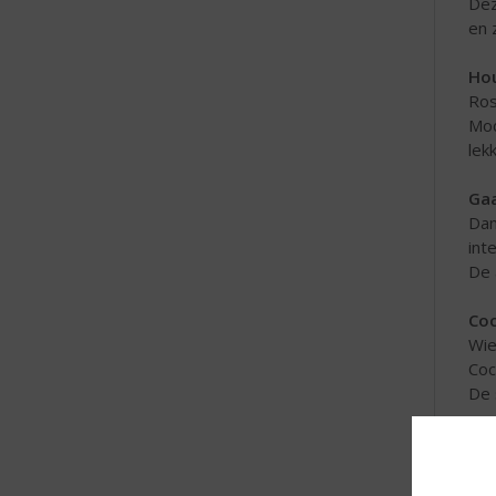
Dez
en 
Hou
Ros
Mod
lek
Gaa
Dan
int
De 
Coc
Wie
Cock
De 