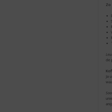
Zo 
Leu
de 
Kof
Ja 
waa
Soo
uni
ani