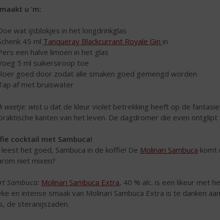
maakt u ‘m:
Doe wat ijsblokjes in het longdrinkglas
Schenk 45 ml
Tanqueray Blackcurrant Royale Gin
in
Pers een halve limoen in het glas
Voeg 5 ml suikersiroop toe
Roer goed door zodat alle smaken goed gemengd worden
Tap af met bruiswater
k weetje: w
ist u dat de kleur violet betrekking heeft op de fant
praktische kanten van het leven. De dagdromer die even ontglipt 
fie cocktail met Sambuca!
u leest het goed, Sambuca in de koffie! De
Molinari Sambuca
komt u
rom niet mixen?
rt Sambuca:
Molinari Sambuca Extra
, 40 % alc. is een likeur met 
eke en intense smaak van Molinari Sambuca Extra is te danken aa
js, de steranijszaden.