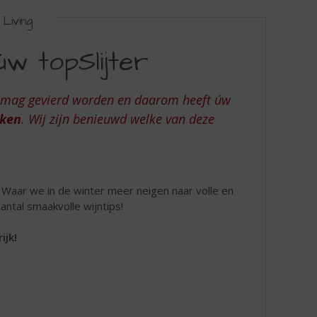
Living
w topSlijter
e mag gevierd worden en daarom heeft úw
ken
. Wij zijn benieuwd welke van deze
 Waar we in de winter meer neigen naar volle en
aantal smaakvolle wijntips!
ijk!