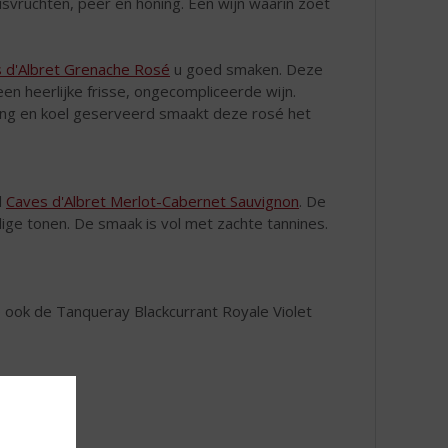
svruchten, peer en honing. Een wijn waarin zoet
 d'Albret Grenache Rosé
u goed smaken. Deze
n heerlijke frisse, ongecompliceerde wijn.
Jong en koel geserveerd smaakt deze rosé het
d
Caves d'Albret Merlot-Cabernet Sauvignon
. De
dige tonen. De smaak is vol met zachte tannines.
o ook de Tanqueray Blackcurrant Royale Violet