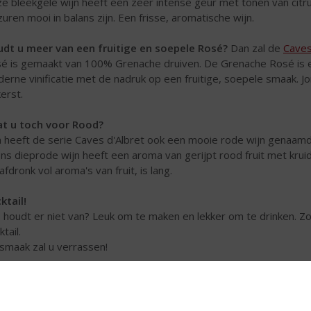
e bleekgele wijn heeft een zeer intense geur met tonen van citru
zuren mooi in balans zijn. Een frisse, aromatische wijn.
dt u meer van een fruitige en soepele Rosé?
Dan zal de
Caves
é is gemaakt van 100% Grenache druiven. De Grenache Rosé is ee
erne vinificatie met de nadruk op een fruitige, soepele smaak. 
kerst.
t u toch voor Rood?
 heeft de serie Caves d'Albret ook een mooie rode wijn genaam
ens dieprode wijn heeft een aroma van gerijpt rood fruit met krui
afdronk vol aroma's van fruit, is lang.
ktail!
 houdt er niet van? Leuk om te maken en lekker om te drinken. Z
tail.
smaak zal u verrassen!