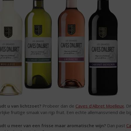
dt u van lichtzoet?
Probeer dan de
Caves d'Albret Moelleux
. D
rlijke fruitige smaak van rijp fruit. Een echte allemansvriend die b
dt u meer van een frisse maar aromatische wijn?
Dan past
Ca