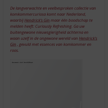
S
HENDRICK'S
p
De langverwachte en veelbesproken collectie van
GIN
r
komkommercuriosa komt naar Nederland,
i
waarbij
Hendrick’s Gin
maar één boodschap te
n
melden heeft: Curiously Refreshing. Ga uw
g
n
buitengewone nieuwsgierigheid achterna en
a
waan uzelf in de ongewone wereld van
Hendrick’s
a
Gin
, gevuld met essences van komkommer en
r
roos.
d
e
n
a
v
i
g
a
t
i
e