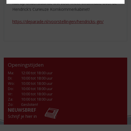
Klik op onderstaande link voor meer informatie over de
Hendrick’s Curieuze Komkommerkabinet!
https://deparade.nl/voorstellingen/hendricks-gin/
Openingstijden
Ma
:
12:00 tot 18:00 uur
Di
:
10:00 tot 18:00 uur
Wo
:
10:00 tot 18:00 uur
Do
:
10:00 tot 18:00 uur
Vr
:
10:00 tot 18:00 uur
Za
:
10:00 tot 18:00 uur
Zo:
Gesloten!
NIEUWSBRIEF
Schrijf je hier in