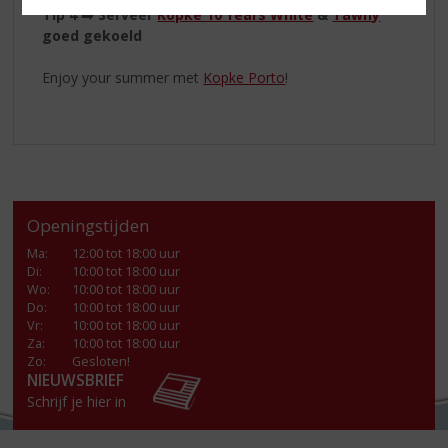
Tip 4
➡️ Serveer
Kopke 10 Years White
&
Tawny
goed gekoeld
Enjoy your summer met
Kopke Porto
!
Openingstijden
Ma
:
12:00 tot 18:00 uur
Di
:
10:00 tot 18:00 uur
Wo
:
10:00 tot 18:00 uur
Do
:
10:00 tot 18:00 uur
Vr
:
10:00 tot 18:00 uur
Za
:
10:00 tot 18:00 uur
Zo:
Gesloten!
NIEUWSBRIEF
Schrijf je hier in