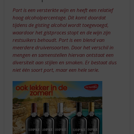
S
VAN
p
Port is een versterkte wijn en heeft een relatief
KOPKE
r
hoog alcoholpercentage. Dit komt doordat
PORTO
i
tijdens de gisting alcohol wordt toegevoegd,
n
waardoor het gistproces stopt en de wijn zijn
g
n
restsuikers behoudt. Port is een blend van
a
meerdere druivensoorten. Door het verschil in
a
mengen en samenstellen hiervan ontstaat een
r
diversiteit aan stijlen en smaken. Er bestaat dus
d
niet één soort port, maar een hele serie.
e
n
a
v
i
g
a
t
i
e