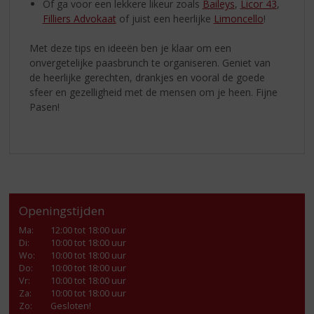
Of ga voor een lekkere likeur zoals
Baileys
,
Licor 43
,
Filliers Advokaat
of juist een heerlijke
Limoncello
!
Met deze tips en ideeën ben je klaar om een
onvergetelijke paasbrunch te organiseren. Geniet van
de heerlijke gerechten, drankjes en vooral de goede
sfeer en gezelligheid met de mensen om je heen. Fijne
Pasen!
Openingstijden
Ma
:
12:00 tot 18:00 uur
Di
:
10:00 tot 18:00 uur
Wo
:
10:00 tot 18:00 uur
Do
:
10:00 tot 18:00 uur
Vr
:
10:00 tot 18:00 uur
Za
:
10:00 tot 18:00 uur
Zo:
Gesloten!