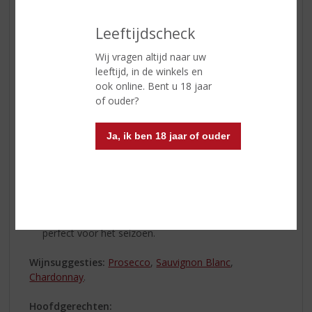
Leeftijdscheck
Wij vragen altijd naar uw
Smakelijk Pasen
leeftijd, in de winkels en
Lekker eten is een belangrijk onderdeel van Pasen. Hier
ook online. Bent u 18 jaar
zijn enkele ideeën voor een smakelijk Paasmenu:
of ouder?
Voorgerechten:
Ja, ik ben 18 jaar of ouder
Paasbrood: Een traditioneel, rijkgevuld zoet brood.
Vaak als paasstol verkocht met rozijnen, krenten en
amandelspijs. Lekker met roomboter!
Gevulde Eieren: Klassieke gevulde eieren met een
twist, zoals avocadovulling of gerookte zalm.
Aspergesoep: Een romige soep van verse asperges,
perfect voor het seizoen.
Wijnsuggesties:
Prosecco
,
Sauvignon Blanc
,
Chardonnay
.
Hoofdgerechten: