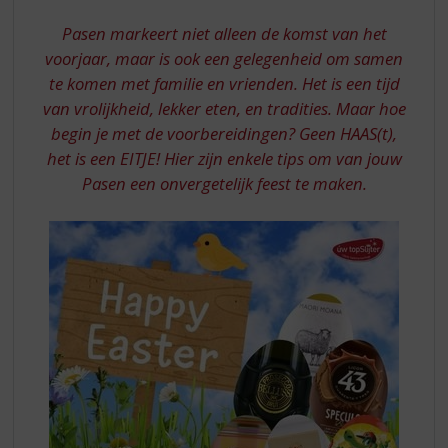
S
VAN
p
Pasen markeert niet alleen de komst van het
EEN
r
voorjaar, maar is ook een gelegenheid om samen
PAASBRUNCH
i
te komen met familie en vrienden. Het is een tijd
n
van vrolijkheid, lekker eten, en tradities. Maar hoe
g
n
begin je met de voorbereidingen? Geen HAAS(t),
a
het is een EITJE! Hier zijn enkele tips om van jouw
a
Pasen een onvergetelijk feest te maken.
r
d
e
n
a
v
i
g
a
t
i
e