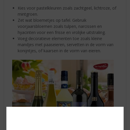
Kies voor pastelkleuren zoals zachtgeel, lichtroze, of
mintgroen.
Zet wat bloemetjes op tafel. Gebruik
voorjaarsbloemen zoals tulpen, narcissen en
hyacinten voor een frisse en vrolijke uitstraling.
Voeg decoratieve elementen toe zoals kleine
mandjes met paaseieren, servetten in de vorm van
konijntjes, of kaarsen in de vorm van eieren.