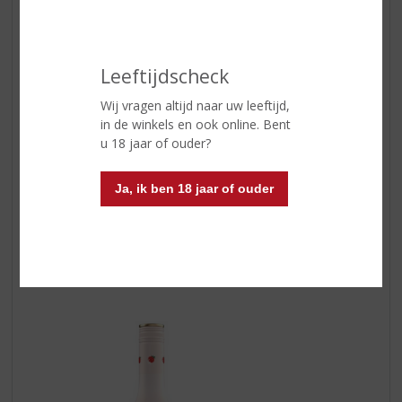
Leeftijdscheck
Wij vragen altijd naar uw leeftijd,
in de winkels en ook online. Bent
Baileys Strawberries & Cream
u 18 jaar of ouder?
Gewoon de dromerige smaken van rijpe aardbeien en
vanille, vermengd met verrukkelijke Baileys Original Irish
Ja, ik ben 18 jaar of ouder
Cream en andere ingrediënten en smaken. Drijf weg in
een aardbeienbubbel van puur genot. Over ijsblokjes,
roer het door desserts en cocktails of sprenkel het over
roomijs voor een heerlijke volwassen delicatesse. Een
schot in de zoete roos.