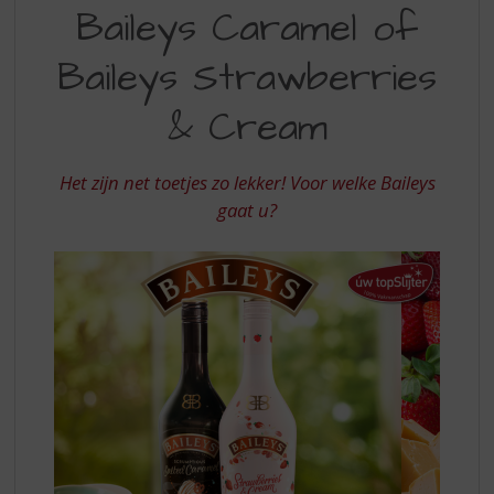
S
Baileys Caramel of
MET
p
r
BAILEYS
Baileys Strawberries
i
STRAWBERRIES
n
& Cream
&
g
n
CREAM
a
Het zijn net toetjes zo lekker! Voor welke Baileys
OF
a
gaat u?
r
BAILEYS
d
CARAMEL
e
n
a
v
i
g
a
t
i
e