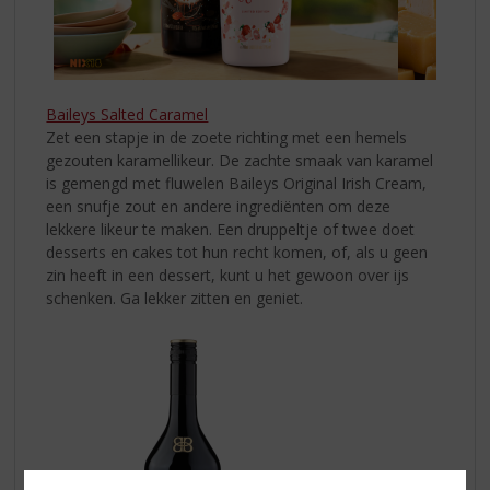
Baileys Salted Caramel
Zet een stapje in de zoete richting met een hemels
gezouten karamellikeur. De zachte smaak van karamel
is gemengd met fluwelen Baileys Original Irish Cream,
een snufje zout en andere ingrediënten om deze
lekkere likeur te maken. Een druppeltje of twee doet
desserts en cakes tot hun recht komen, of, als u geen
zin heeft in een dessert, kunt u het gewoon over ijs
schenken. Ga lekker zitten en geniet.