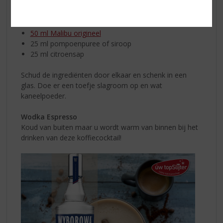
Dit heeft u nodig:
50 ml Malibu origineel
25 ml pompoenpuree of siroop
25 ml citroensap
Schud de ingrediënten door elkaar en schenk in een
glas. Doe er een toefje slagroom op en wat
kaneelpoeder.
Wodka Espresso
Koud van buiten maar u wordt warm van binnen bij het
drinken van deze koffiecocktail!