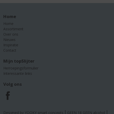
Home
Home
Assortiment
Over ons
Nieuws
Inspiratie
Contact
Mijn topSlijter
Herroepingsformulier
Interessante links
Volg ons
F
a
Designed by YOOKY smart concepts
GEEN 18 GEEN alcohol