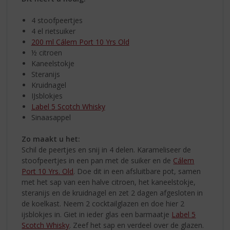
4 stoofpeertjes
4 el rietsuiker
200 ml Cálem Port 10 Yrs Old
½ citroen
Kaneelstokje
Steranijs
Kruidnagel
IJsblokjes
Label 5 Scotch Whisky
Sinaasappel
Zo maakt u het:
Schil de peertjes en snij in 4 delen. Karameliseer de
stoofpeertjes in een pan met de suiker en de
Cálem
Port 10 Yrs. Old
. Doe dit in een afsluitbare pot, samen
met het sap van een halve citroen, het kaneelstokje,
steranijs en de kruidnagel en zet 2 dagen afgesloten in
de koelkast. Neem 2 cocktailglazen en doe hier 2
ijsblokjes in. Giet in ieder glas een barmaatje
Label 5
Scotch Whisky
. Zeef het sap en verdeel over de glazen.