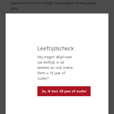
Garneren met een schijfje sinaasappel en een partje
peer.
PompoenPons!
Hoeveel halloween net voorbij is, is deze cocktail zeker
een aanrader. Om uw vingers bij af te bijten... uhh likken.
Leeftijdscheck
Wij vragen altijd naar
uw leeftijd, in de
winkels en ook online.
Bent u 18 jaar of
ouder?
Ja, ik ben 18 jaar of ouder