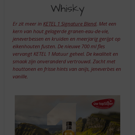
S
BLEND
Whisky
p
-
r
THIS
i
Er zit meer in
KETEL 1 Signature Blend
. Met een
n
IS
kern van hout gelagerde granen-eau-de-vie,
g
jeneverbessen en kruiden en meerjarig gerijpt op
NOT
n
a
eikenhouten fusten. De nieuwe 700 ml fles
A
a
vervangt KETEL 1 Matuur geheel. De kwaliteit en
WHISKY
r
smaak zijn onveranderd vertrouwd. Zacht met
d
houttonen en frisse hints van anijs, jeneverbes en
e
vanille.
n
a
v
i
g
a
t
i
e