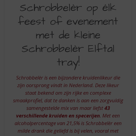
S
Schrobbelèr op élk
SFEER
p
r
VAN
feest of evenement
i
SCHROBBELER
n
met de kleine
OP
g
n
ELK
Schrobbelèr Elftal
a
FEEST
a
tray!
r
OF
d
EVENEMENT
e
Schrobbelèr is een bijzondere kruidenlikeur die
n
MET
a
zijn oorsprong vindt in Nederland. Deze likeur
DE
v
staat bekend om zijn rijke en complexe
i
KLEINE
smaakprofiel, dat te danken is aan een zorgvuldig
g
samengestelde mix van maar liefst
43
SCHROBBELER
a
verschillende kruiden en specerijen
. Met een
t
ELFTAL
i
alcoholpercentage van 21,5% is Schrobbelèr een
TRAY
e
milde drank die geliefd is bij velen, vooral met