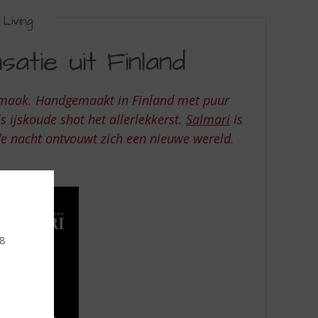
Living
satie uit Finland
maak. Handgemaakt in Finland met puur
s ijskoude shot het allerlekkerst.
Salmari
is
de nacht ontvouwt zich een nieuwe wereld.
18