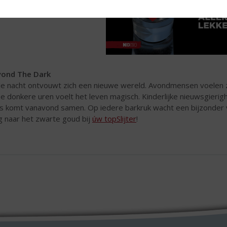
ond The Dark
de nacht ontvouwt zich een nieuwe wereld. Avondmensen voelen zi
e donkere uren voelt het leven magisch. Kinderlijke nieuwsgierighei
es komt vanavond samen. Op iedere barkruk wacht een bijzonder 
 naar het zwarte goud bij
úw topSlijter
!