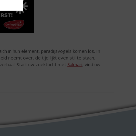
ch in hun element, paradijsvogels komen los. In
d neemt over, de tijd lijkt even stil te staan.
verhaal. Start uw zoektocht met
Salmari
, vind uw