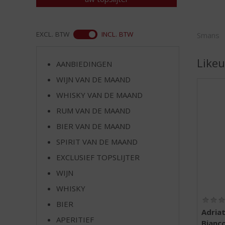
d
S
p
ASS
r
EXCL. BTW
INCL. BTW
Smans
i
n
Likeu
AANBIEDINGEN
g
n
WIJN VAN DE MAAND
a
WHISKY VAN DE MAAND
a
RUM VAN DE MAAND
r
d
BIER VAN DE MAAND
e
SPIRIT VAN DE MAAND
n
a
EXCLUSIEF TOPSLIJTER
v
WIJN
i
WHISKY
g
a
BIER
t
Adria
APERITIEF
i
Bianc