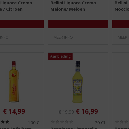
i Liquore Crema
Bellini Liquore Crema
Bellin
,
,
 / Citroen
Melone/ Meloen
Noccio
0
0
/
/
5
5
)
)
 INFO
MEER INFO
MEER 
Originele prijs was:
, Huidige prijs is:
€
14,99
€
16,99
€
19,99
(
(
100 CL
70 CL
5
0
tzen Apfelkorn
Bongiorno Limoncello
Boomsm