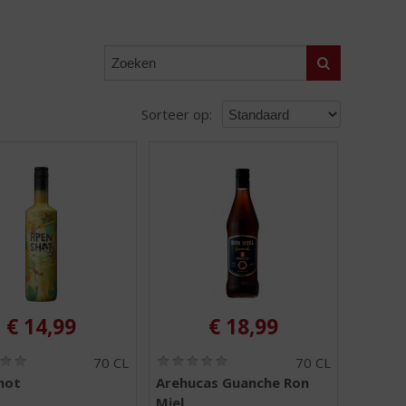
Zoeken
Sorteer op:
€
14,99
€
18,99
(
(
70 CL
70 CL
0
0
hot
Arehucas Guanche Ron
,
,
Miel
0
0