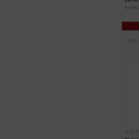
Apfelk
MEER
Boswa