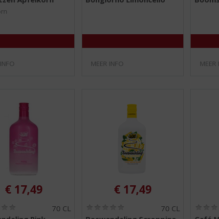
,
,
0
0
orn
/
/
5
5
)
)
 INFO
MEER INFO
MEER 
€
17,49
€
17,49
(
(
70 CL
70 CL
0
0
ndeling Pink
Boswandeling Scroppino
Café 