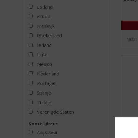
Estland
Finland
Frankrijk
Griekenland
MEER
Ierland
Italië
Mexico
Nederland
Portugal
Spanje
Turkije
Verenigde Staten
Soort Likeur
Anijslikeur
Bailey