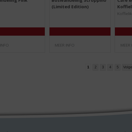
,
,
(Limited Edition)
Koffie
0
0
/
/
Koffieli
5
5
)
)
 INFO
MEER INFO
MEER 
1
2
3
4
5
Volg