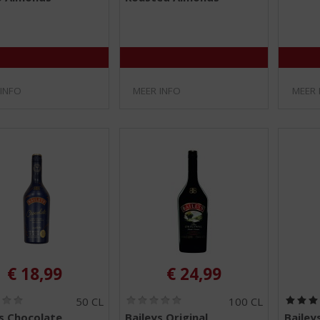
/
/
5
5
)
)
 INFO
MEER INFO
MEER 
€
18,99
€
24,99
(
(
50 CL
100 CL
0
0
s Chocolate
Baileys Original
Bailey