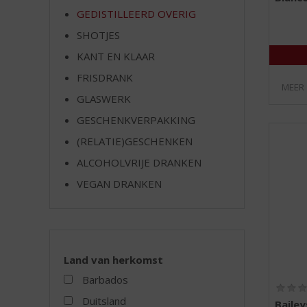
e
GEDISTILLEERD OVERIG
SHOTJES
KANT EN KLAAR
FRISDRANK
MEER
GLASWERK
GESCHENKVERPAKKING
(RELATIE)GESCHENKEN
ALCOHOLVRIJE DRANKEN
VEGAN DRANKEN
Land van herkomst
Barbados
Duitsland
Bailey