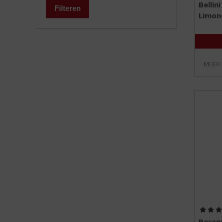
Bellin
Filteren
Limone
MEER
Beren