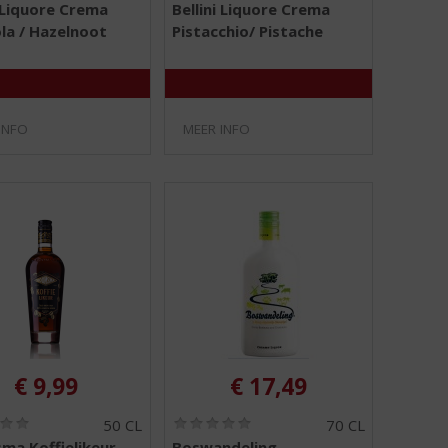
i Liquore Crema
Bellini Liquore Crema
,
,
la / Hazelnoot
Pistacchio/ Pistache
0
0
/
/
5
5
)
)
INFO
MEER INFO
€
9,99
€
17,49
(
(
50 CL
70 CL
0
0
a Koffielikeur
Boswandeling