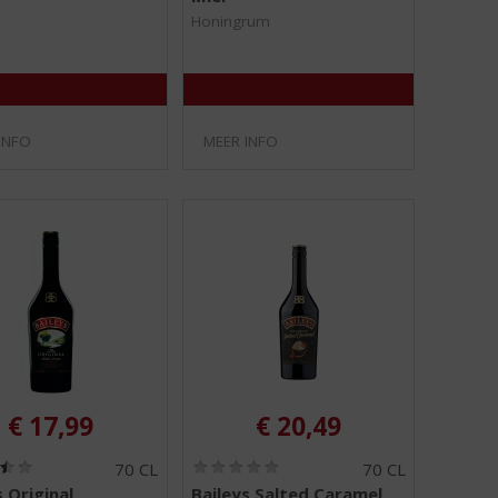
/
/
Honingrum
5
5
)
)
INFO
MEER INFO
€
17,99
€
20,49
(
(
70 CL
70 CL
3
0
s Original
Baileys Salted Caramel