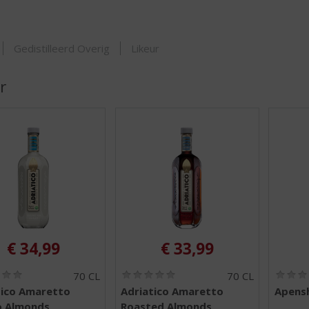
ORTIMENT
Gedistilleerd Overig
Likeur
r
€
34,99
€
33,99
(
(
70 CL
70 CL
0
0
tico Amaretto
Adriatico Amaretto
Apens
,
,
o Almonds
Roasted Almonds
0
0