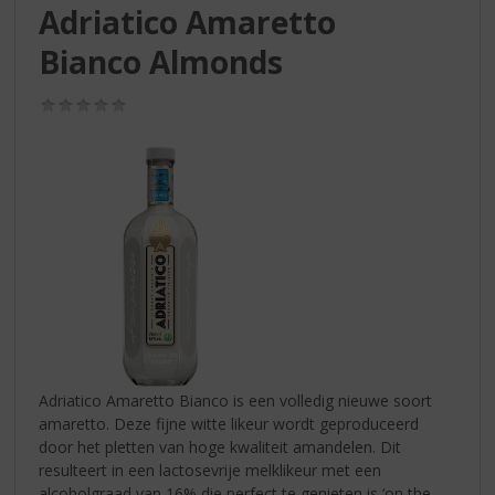
S
Adriatico Amaretto
p
r
Bianco Almonds
i
n
(0,0
g
/
5)
n
a
a
r
d
e
n
a
v
i
g
a
Adriatico Amaretto Bianco is een volledig nieuwe soort
t
amaretto. Deze fijne witte likeur wordt geproduceerd
i
door het pletten van hoge kwaliteit amandelen. Dit
e
resulteert in een lactosevrije melklikeur met een
alcoholgraad van 16% die perfect te genieten is ‘on the