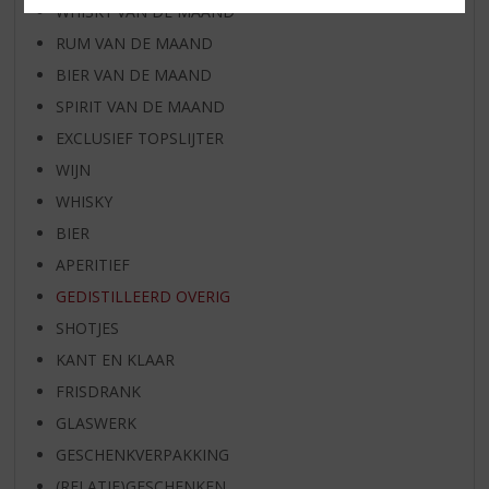
WHISKY VAN DE MAAND
RUM VAN DE MAAND
BIER VAN DE MAAND
SPIRIT VAN DE MAAND
EXCLUSIEF TOPSLIJTER
WIJN
WHISKY
BIER
APERITIEF
GEDISTILLEERD OVERIG
SHOTJES
KANT EN KLAAR
FRISDRANK
GLASWERK
GESCHENKVERPAKKING
(RELATIE)GESCHENKEN