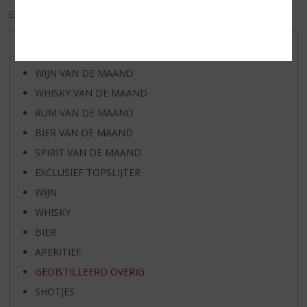
EXCL. BTW
INCL. BTW
AANBIEDINGEN
WIJN VAN DE MAAND
WHISKY VAN DE MAAND
RUM VAN DE MAAND
BIER VAN DE MAAND
SPIRIT VAN DE MAAND
EXCLUSIEF TOPSLIJTER
WIJN
WHISKY
BIER
APERITIEF
GEDISTILLEERD OVERIG
SHOTJES