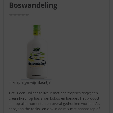
S
Boswandeling
p
r
(0,0
i
/
n
5)
g
n
a
a
r
d
e
n
a
v
i
'n knap eigenwijs likeurtje!
g
a
Het is een Hollandse likeur met een tropisch tintje; een
t
creamlikeur op basis van kokos en banaan. Het product
i
kan op alle momenten en overal gedronken worden. Als
e
shot, “on the rocks” en ook in de mix met ananassap of