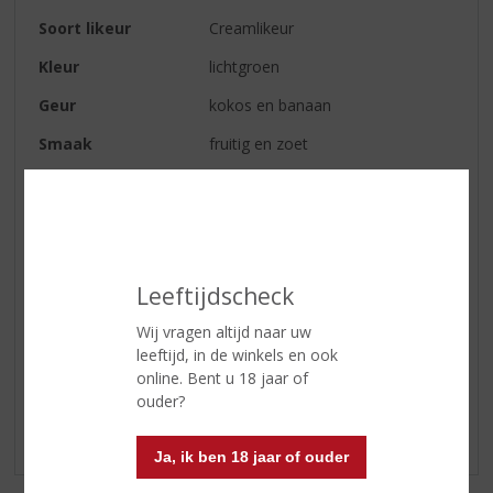
Soort likeur
Creamlikeur
Kleur
lichtgroen
Geur
kokos en banaan
Smaak
fruitig en zoet
Afdronk
zacht zoet en fruit blijft lang
hangen
Serveertip
puur, 'on the rocks' of mix ‘t met
sinaasappelsap
Leeftijdscheck
Wij vragen altijd naar uw
Reviews
leeftijd, in de winkels en ook
online. Bent u 18 jaar of
Schrijf een review
ouder?
Er zijn nog geen reviews geplaatst voor dit product
Ja, ik ben 18 jaar of ouder