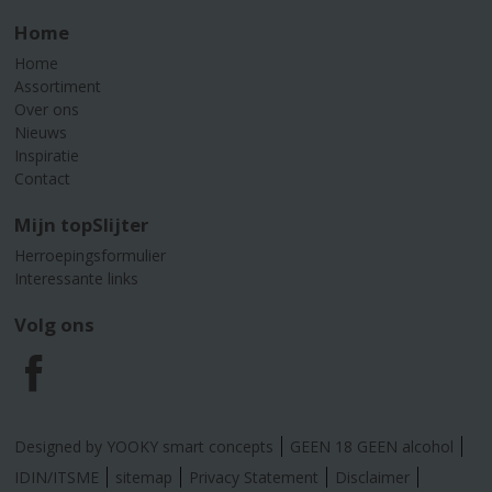
Home
Home
Assortiment
Over ons
Nieuws
Inspiratie
Contact
Mijn topSlijter
Herroepingsformulier
Interessante links
Volg ons
F
a
Designed by YOOKY smart concepts
GEEN 18 GEEN alcohol
c
IDIN/ITSME
sitemap
Privacy Statement
Disclaimer