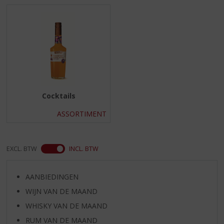
S
p
r
i
n
g
n
a
a
r
Cocktails
d
ASSORTIMENT
e
n
a
v
EXCL. BTW
INCL. BTW
i
g
AANBIEDINGEN
a
t
WIJN VAN DE MAAND
i
WHISKY VAN DE MAAND
e
RUM VAN DE MAAND