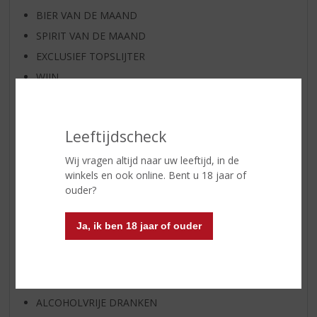
BIER VAN DE MAAND
SPIRIT VAN DE MAAND
EXCLUSIEF TOPSLIJTER
WIJN
WHISKY
BIER
Leeftijdscheck
APERITIEF
GEDISTILLEERD OVERIG
Wij vragen altijd naar uw leeftijd, in de
winkels en ook online. Bent u 18 jaar of
SHOTJES
ouder?
KANT EN KLAAR
FRISDRANK
Ja, ik ben 18 jaar of ouder
GLASWERK
GESCHENKVERPAKKING
(RELATIE)GESCHENKEN
ALCOHOLVRIJE DRANKEN