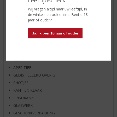
Leeftijdscheck
WHISKY VAN DE MAAND
Wij vragen altijd naar uw leeftijd, in
de winkels en ook online. Bent u 18
RUM VAN DE MAAND
jaar of ouder?
BIER VAN DE MAAND
SPIRIT VAN DE MAAND
Ja, ik ben 18 jaar of ouder
EXCLUSIEF TOPSLIJTER
WIJN
WHISKY
BIER
APERITIEF
GEDISTILLEERD OVERIG
SHOTJES
KANT EN KLAAR
FRISDRANK
GLASWERK
GESCHENKVERPAKKING