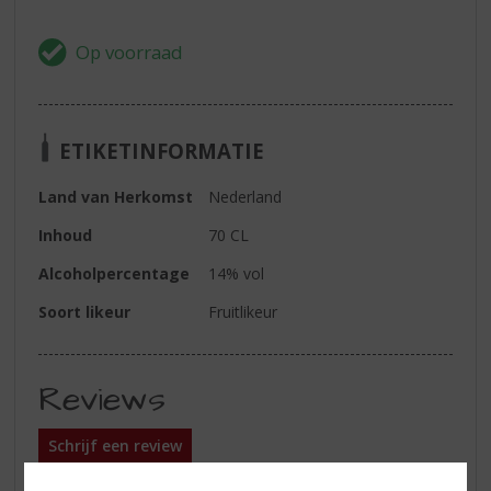
ETIKETINFORMATIE
Land van Herkomst
Nederland
Inhoud
70 CL
Alcoholpercentage
14% vol
Soort likeur
Fruitlikeur
Reviews
Schrijf een review
Er zijn nog geen reviews geplaatst voor dit product