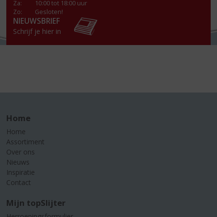
Za
:
10:00 tot 18:00 uur
Zo:
Gesloten!
NIEUWSBRIEF
Schrijf je hier in
Home
Home
Assortiment
Over ons
Nieuws
Inspiratie
Contact
Mijn topSlijter
Herroepingsformulier