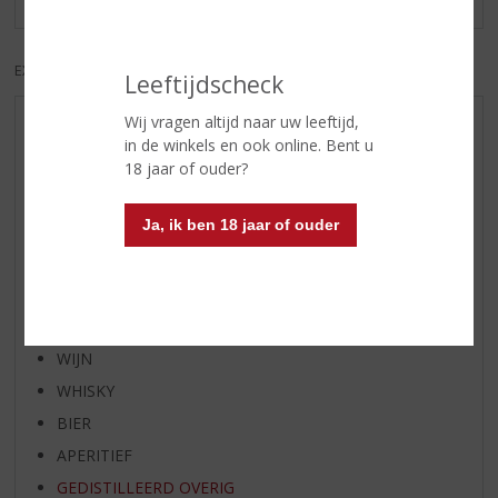
EXCL. BTW
INCL. BTW
Leeftijdscheck
Wij vragen altijd naar uw leeftijd,
AANBIEDINGEN
in de winkels en ook online. Bent u
WIJN VAN DE MAAND
18 jaar of ouder?
WHISKY VAN DE MAAND
Ja, ik ben 18 jaar of ouder
RUM VAN DE MAAND
BIER VAN DE MAAND
SPIRIT VAN DE MAAND
EXCLUSIEF TOPSLIJTER
WIJN
WHISKY
BIER
APERITIEF
GEDISTILLEERD OVERIG