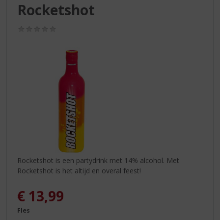
S
Rocketshot
p
r
(0,0
i
/
n
5)
g
n
a
a
r
d
e
n
a
v
i
Rocketshot is een partydrink met 14% alcohol. Met
g
Rocketshot is het altijd en overal feest!
a
t
€
13,99
i
e
Fles