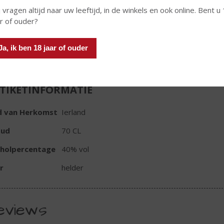
 vragen altijd naar uw leeftijd, in de winkels en ook online. Bent u
Fles
ar of ouder?
Ja, ik ben 18 jaar of ouder
TIKETINFORMATIE
d van Herkomst
Ierland
oud
70 CL
oholpercentage
40% vol
r
helder
eviews