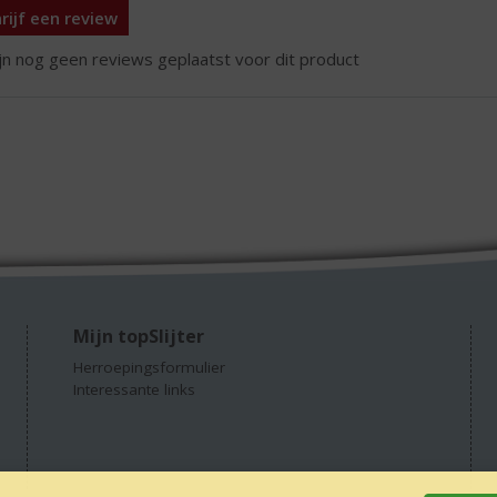
rijf een review
ijn nog geen reviews geplaatst voor dit product
Mijn topSlijter
Herroepingsformulier
Interessante links