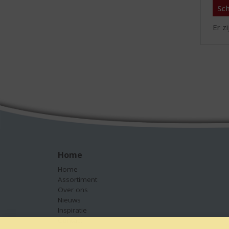
Sch
Er z
Home
Home
Assortiment
Over ons
Nieuws
Inspiratie
Contact